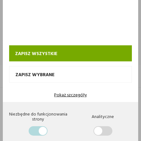
STOKROTKA
STOKROTKA
KONTAKT I OBSŁUGA SKLEPU INTERNETOWEGO STOKROTKA
ZAPISZ WSZYSTKIE
ZAPISZ WYBRANE
Pokaż szczegóły
Copyright 2020 by Stokrotka sp z o. o. Wszystkie prawa zastrzeżone.
Agencja interaktywna
[ti]
Powered by
2ClickShop
Niezbędne do funkcjonowania
Analityczne
strony