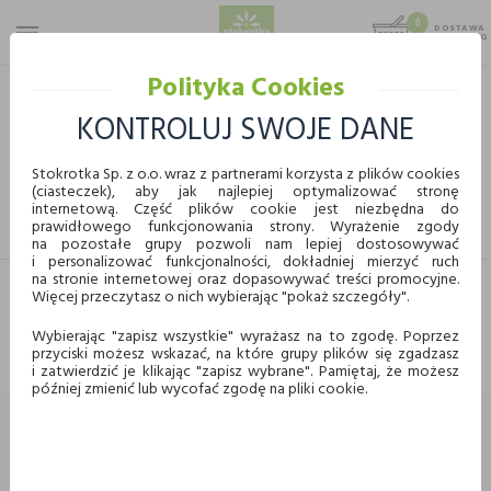
0
DOSTAWA
MAX 25 KG
0,00 KG
Polityka Cookies
STOKROTKA
ART. SPOŻYWCZE
SŁODYCZE
CIASTKA I HERBATNIKI
ŁAKOTKI
KONTROLUJ SWOJE DANE
ŁAKOTKI
Stokrotka Sp. z o.o. wraz z partnerami korzysta z plików cookies
(ciasteczek), aby jak najlepiej optymalizować stronę
internetową. Część plików cookie jest niezbędna do
FILTRUJ
prawidłowego funkcjonowania strony. Wyrażenie zgody
KUPUJ WYGODNIE ONLINE
na pozostałe grupy pozwoli nam lepiej dostosowywać
i personalizować funkcjonalności, dokładniej mierzyć ruch
na stronie internetowej oraz dopasowywać treści promocyjne.
Więcej przeczytasz o nich wybierając "pokaż szczegóły".
Dostawa
Odbiór w punkcie
Nie znaleziono produktów w tej kategorii.
Proszę wybrać inną kategorię.
Wybierając "zapisz wszystkie" wyrażasz na to zgodę. Poprzez
przyciski możesz wskazać, na które grupy plików się zgadzasz
Chcę odebrać zamówienie w wybranym sklepie
i zatwierdzić je klikając "zapisz wybrane". Pamiętaj, że możesz
Stokrotka
później zmienić lub wycofać zgodę na pliki cookie.
Wybierz miasto