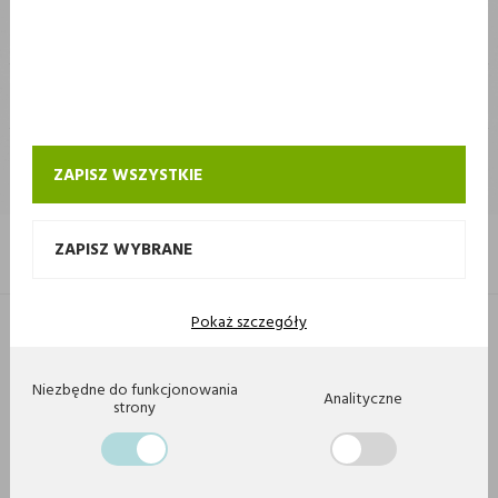
STOKROTKA
STOKROTKA
KONTAKT I OBSŁUGA SKLEPU INTERNETOWEGO STOKROTKA
ZAPISZ WSZYSTKIE
ZAPISZ WYBRANE
Pokaż szczegóły
Copyright 2020 by Stokrotka sp z o. o. Wszystkie prawa zastrzeżone.
Agencja interaktywna
[ti]
Powered by
2ClickShop
Niezbędne do funkcjonowania
Analityczne
strony