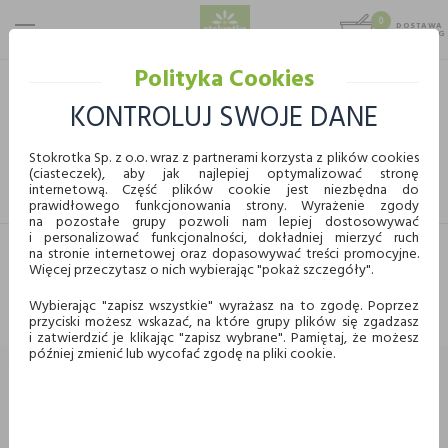
0
DOSTAWA
MAX 25 KG
0,00 KG
Polityka Cookies
STOKROTKA
ART. SPOŻYWCZE
PRZETWORY
PRZETWORY MIĘSNE
KONTROLUJ SWOJE DANE
PRZETWORY MIĘSNE
Stokrotka Sp. z o.o. wraz z partnerami korzysta z plików cookies
(ciasteczek), aby jak najlepiej optymalizować stronę
FILTRUJ
internetową. Część plików cookie jest niezbędna do
prawidłowego funkcjonowania strony. Wyrażenie zgody
KUPUJ WYGODNIE ONLINE
na pozostałe grupy pozwoli nam lepiej dostosowywać
i personalizować funkcjonalności, dokładniej mierzyć ruch
na stronie internetowej oraz dopasowywać treści promocyjne.
Nie znaleziono produktów w tej kategorii.
Więcej przeczytasz o nich wybierając "pokaż szczegóły".
Dostawa
Odbiór w punkcie
Proszę wybrać inną kategorię.
Wybierając "zapisz wszystkie" wyrażasz na to zgodę. Poprzez
przyciski możesz wskazać, na które grupy plików się zgadzasz
Chcę odebrać zamówienie w wybranym sklepie
i zatwierdzić je klikając "zapisz wybrane". Pamiętaj, że możesz
Stokrotka
później zmienić lub wycofać zgodę na pliki cookie.
Wybierz miasto