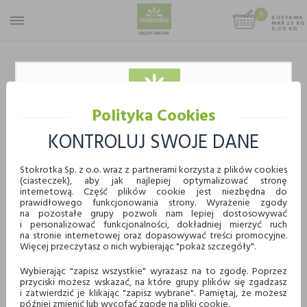
0
DOSTAWA
MAX 25 KG
0,00 KG
SPRAWDŹ
Polityka Cookies
KONTROLUJ SWOJE DANE
KUPUJ WYGODNIE ONLINE
PUNKTY ODBIORU
Stokrotka Sp. z o.o. wraz z partnerami korzysta z plików cookies
(ciasteczek), aby jak najlepiej optymalizować stronę
Dostawa
Odbiór w punkcie
internetową. Część plików cookie jest niezbędna do
prawidłowego funkcjonowania strony. Wyrażenie zgody
na pozostałe grupy pozwoli nam lepiej dostosowywać
i personalizować funkcjonalności, dokładniej mierzyć ruch
Chcę odebrać zamówienie w wybranym sklepie
WYSZUKAJ
na stronie internetowej oraz dopasowywać treści promocyjne.
Stokrotka
Więcej przeczytasz o nich wybierając "pokaż szczegóły".
Wybierając "zapisz wszystkie" wyrażasz na to zgodę. Poprzez
Wybierz miasto
przyciski możesz wskazać, na które grupy plików się zgadzasz
Braniewo
i zatwierdzić je klikając "zapisz wybrane". Pamiętaj, że możesz
ul. Marynarska 3
później zmienić lub wycofać zgodę na pliki cookie.