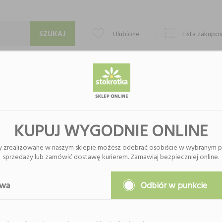
Ulubione
Lista zakup
PUNKTY ODBIORU
KONTAKT
O FIRMIE
KUPUJ WYGODNIE ONLINE
y zrealizowane w naszym sklepie możesz odebrać osobiście w wybranym p
sprzedaży lub zamówić dostawę kurierem. Zamawiaj bezpieczniej online.
Nie znaleziono produktów w tej k
Proszę wybrać inną kategor
awa
Odbiór w punkcie