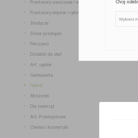
Chcę odebr
Przetwory owocowe i warzywne
Przetwory mięsne i rybne
Wybierz m
Słodycze
Słone przekąski
Pieczywo
Dodatki do dań
Art. sypkie
Garmażerka
Nabiał
Mrożonki
Dla zwierząt
Art. Przemysłowe
Chemia i kosmetyki