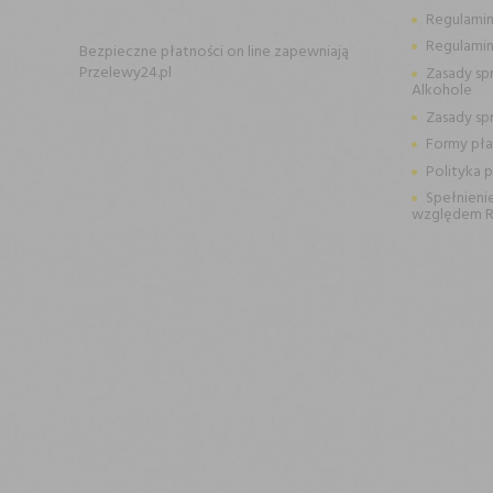
Regulamin
Regulami
Bezpieczne płatności on line zapewniają
Przelewy24.pl
Zasady sp
Alkohole
Zasady sp
Formy pła
Polityka 
Spełnieni
względem 