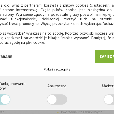
z o.o. wraz z partnerami korzysta z plików cookies (ciasteczek), ab
ć stronę internetową. Część plików cookie jest niezbędna do
a strony. Wyrażenie zgody na pozostałe grupy pozwoli nam lepie
ować funkcjonalności, dokładniej mierzyć ruch na stronie
ać treści promocyjne. Więcej przeczytasz o nich wybierając "pokaż
JWYŻSZA JAKOŚĆ
BEZPIECZEŃSTWO PŁATNOŚ
pisz wszystkie" wyrażasz na to zgodę. Poprzez przyciski możesz ws
ię zgadzasz i zatwierdzić je klikając "zapisz wybrane". Pamiętaj, że
cofać zgodę na pliki cookie.
 się do
ZAPISZ
YBRANE
LETTER
Pokaż szczegóły
funkcjonowania
Analityczne
Market
rony
KA
STOKROTKA
wać
Tworzenie list zakupowych