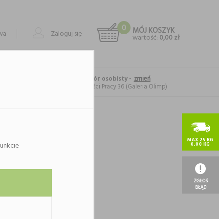
0
MÓJ KOSZYK
owa
Zaloguj się
wartość:
0,00 zł
-
zmień
Forma realizacji: odbiór osobisty
Lublin
, al. Spółdzielczości Pracy 36 (Galeria Olimp)
MAX 25 KG
unkcie
0,00 KG
ategorii.
ię.
ZGŁOŚ
BŁĄD