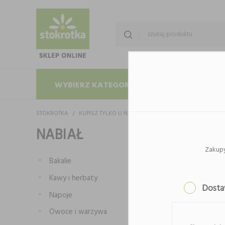
WYBIERZ KATEGORIĘ
PROMOCJE
STOKROTKA
KUPISZ TYLKO U NAS!
NABIAŁ
NABIAŁ
Zakup
Bakalie
Kawy i herbaty
Dost
Napoje
Owoce i warzywa