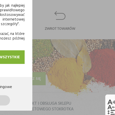
y jak najlepiej
 prawidłowego
j dostosowywać
 internetowej
 szczegóły".
CI
ZWROT TOWARÓW
kazać, na które
 możesz później
 WSZYSTKIE
ZAPISZ SIĘ
ingowe
KONTAKT I OBSŁUGA SKLEPU
INTERNETOWEGO STOKROTKA