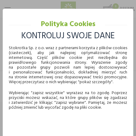
0
DOSTAWA
MAX 25 KG
0,00 KG
Polityka Cookies
STOKROTKA
CHEMIA I KOSMETYKI
KOSMETYKI
DAMSKIE DEO ROLL-ON
KONTROLUJ SWOJE DANE
DAMSKIE DEO ROLL-ON
Stokrotka Sp. z o.o. wraz z partnerami korzysta z plików cookies
(ciasteczek), aby jak najlepiej optymalizować stronę
internetową. Część plików cookie jest niezbędna do
FILTRUJ
prawidłowego funkcjonowania strony. Wyrażenie zgody
KUPUJ WYGODNIE ONLINE
na pozostałe grupy pozwoli nam lepiej dostosowywać
i personalizować funkcjonalności, dokładniej mierzyć ruch
na stronie internetowej oraz dopasowywać treści promocyjne.
Więcej przeczytasz o nich wybierając "pokaż szczegóły".
Dostawa
Odbiór w punkcie
Nie znaleziono produktów w tej kategorii.
Proszę wybrać inną kategorię.
Wybierając "zapisz wszystkie" wyrażasz na to zgodę. Poprzez
przyciski możesz wskazać, na które grupy plików się zgadzasz
Chcę odebrać zamówienie w wybranym sklepie
i zatwierdzić je klikając "zapisz wybrane". Pamiętaj, że możesz
Stokrotka
później zmienić lub wycofać zgodę na pliki cookie.
Wybierz miasto