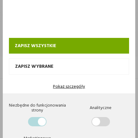
STOKROTKA
STOKROTKA
KONTAKT I OBSŁUGA SKLEPU INTERNETOWEGO STOKROTKA
ZAPISZ WSZYSTKIE
ZAPISZ WYBRANE
Pokaż szczegóły
Copyright 2020 by Stokrotka sp z o. o. Wszystkie prawa zastrzeżone.
Agencja interaktywna
[ti]
Powered by
2ClickShop
Niezbędne do funkcjonowania
Analityczne
strony
Marketingowe