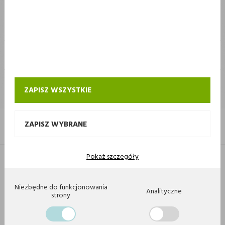
STOKROTKA
STOKROTKA
KONTAKT I OBSŁUGA SKLEPU INTERNETOWEGO STOKROTKA
ZAPISZ WSZYSTKIE
ZAPISZ WYBRANE
Pokaż szczegóły
Copyright 2020 by Stokrotka sp z o. o. Wszystkie prawa zastrzeżone.
Agencja interaktywna
[ti]
Powered by
2ClickShop
Niezbędne do funkcjonowania
Analityczne
strony