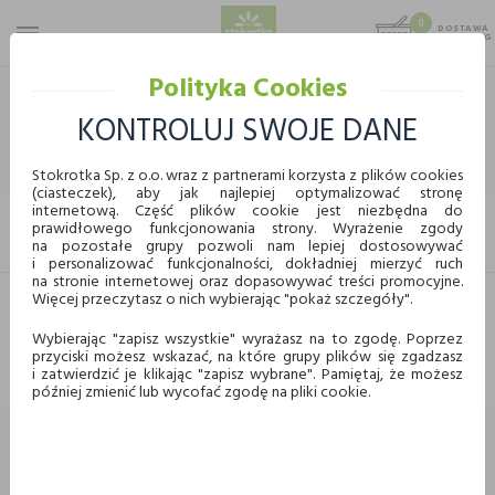
0
DOSTAWA
MAX 25 KG
0,00 KG
Polityka Cookies
STOKROTKA
ART. SPOŻYWCZE
DESERY I DODATKI DO CIAST
DODATKI DO CIAST
KONTROLUJ SWOJE DANE
DODATKI DO CIAST
Stokrotka Sp. z o.o. wraz z partnerami korzysta z plików cookies
(ciasteczek), aby jak najlepiej optymalizować stronę
internetową. Część plików cookie jest niezbędna do
prawidłowego funkcjonowania strony. Wyrażenie zgody
KUPUJ WYGODNIE ONLINE
FILTRUJ
na pozostałe grupy pozwoli nam lepiej dostosowywać
i personalizować funkcjonalności, dokładniej mierzyć ruch
na stronie internetowej oraz dopasowywać treści promocyjne.
Więcej przeczytasz o nich wybierając "pokaż szczegóły".
Dostawa
Odbiór w punkcie
Nie znaleziono produktów w tej kategorii.
Wybierając "zapisz wszystkie" wyrażasz na to zgodę. Poprzez
Proszę wybrać inną kategorię.
przyciski możesz wskazać, na które grupy plików się zgadzasz
Chcę odebrać zamówienie w wybranym sklepie
i zatwierdzić je klikając "zapisz wybrane". Pamiętaj, że możesz
Stokrotka
później zmienić lub wycofać zgodę na pliki cookie.
Wybierz miasto