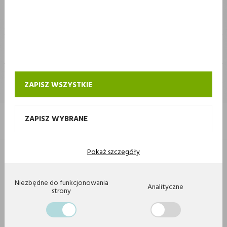
STOKROTKA
STOKROTKA
KONTAKT I OBSŁUGA SKLEPU INTERNETOWEGO STOKROTKA
ZAPISZ WSZYSTKIE
ZAPISZ WYBRANE
Pokaż szczegóły
Copyright 2020 by Stokrotka sp z o. o. Wszystkie prawa zastrzeżone.
Agencja interaktywna
[ti]
Powered by
2ClickShop
Niezbędne do funkcjonowania
Analityczne
strony