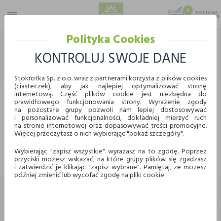
0
DOSTAWA
MAX 25 KG
0,00 KG
Polityka Cookies
STOKROTKA
ART. PRZEMYSŁOWE
DROBNE ART. GOSP. DOM.
KONTROLUJ SWOJE DANE
DROBNE ART. GOSP. DOM.
Stokrotka Sp. z o.o. wraz z partnerami korzysta z plików cookies
(ciasteczek), aby jak najlepiej optymalizować stronę
internetową. Część plików cookie jest niezbędna do
FILTRUJ
prawidłowego funkcjonowania strony. Wyrażenie zgody
KUPUJ WYGODNIE ONLINE
na pozostałe grupy pozwoli nam lepiej dostosowywać
i personalizować funkcjonalności, dokładniej mierzyć ruch
na stronie internetowej oraz dopasowywać treści promocyjne.
Więcej przeczytasz o nich wybierając "pokaż szczegóły".
Dostawa
Odbiór w punkcie
Nie znaleziono produktów w tej kategorii.
Proszę wybrać inną kategorię.
Wybierając "zapisz wszystkie" wyrażasz na to zgodę. Poprzez
przyciski możesz wskazać, na które grupy plików się zgadzasz
Chcę odebrać zamówienie w wybranym sklepie
i zatwierdzić je klikając "zapisz wybrane". Pamiętaj, że możesz
Stokrotka
później zmienić lub wycofać zgodę na pliki cookie.
Wybierz miasto