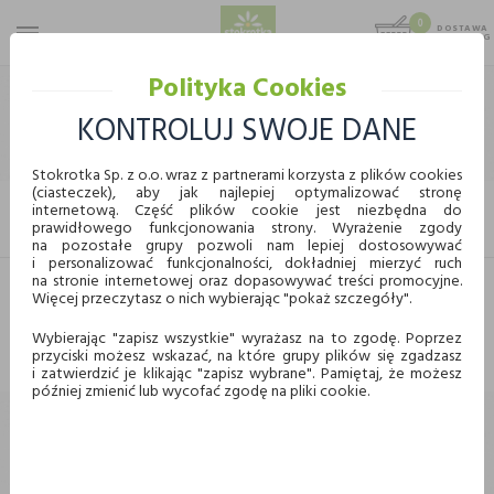
0
DOSTAWA
MAX 25 KG
0,00 KG
Polityka Cookies
STOKROTKA
CHEMIA I KOSMETYKI
KOSMETYKI
FARBY DO WŁOSÓW
KONTROLUJ SWOJE DANE
FARBY DO WŁOSÓW
Stokrotka Sp. z o.o. wraz z partnerami korzysta z plików cookies
(ciasteczek), aby jak najlepiej optymalizować stronę
internetową. Część plików cookie jest niezbędna do
FILTRUJ
prawidłowego funkcjonowania strony. Wyrażenie zgody
KUPUJ WYGODNIE ONLINE
na pozostałe grupy pozwoli nam lepiej dostosowywać
i personalizować funkcjonalności, dokładniej mierzyć ruch
na stronie internetowej oraz dopasowywać treści promocyjne.
Więcej przeczytasz o nich wybierając "pokaż szczegóły".
Dostawa
Odbiór w punkcie
Nie znaleziono produktów w tej kategorii.
Proszę wybrać inną kategorię.
Wybierając "zapisz wszystkie" wyrażasz na to zgodę. Poprzez
przyciski możesz wskazać, na które grupy plików się zgadzasz
Chcę odebrać zamówienie w wybranym sklepie
i zatwierdzić je klikając "zapisz wybrane". Pamiętaj, że możesz
Stokrotka
później zmienić lub wycofać zgodę na pliki cookie.
Wybierz miasto