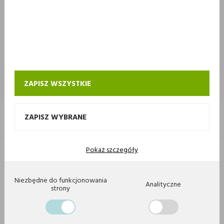
STOKROTKA
STOKROTKA
KONTAKT I OBSŁUGA SKLEPU INTERNETOWEGO STOKROTKA
ZAPISZ WSZYSTKIE
ZAPISZ WYBRANE
Pokaż szczegóły
Copyright 2020 by Stokrotka sp z o. o. Wszystkie prawa zastrzeżone.
Agencja interaktywna
[ti]
Powered by
2ClickShop
Niezbędne do funkcjonowania
Analityczne
strony