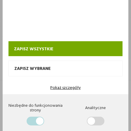
STOKROTKA
STOKROTKA
KONTAKT I OBSŁUGA SKLEPU INTERNETOWEGO STOKROTKA
ZAPISZ WSZYSTKIE
ZAPISZ WYBRANE
Pokaż szczegóły
Copyright 2020 by Stokrotka sp z o. o. Wszystkie prawa zastrzeżone.
Agencja interaktywna
[ti]
Powered by
2ClickShop
Niezbędne do funkcjonowania
Analityczne
strony