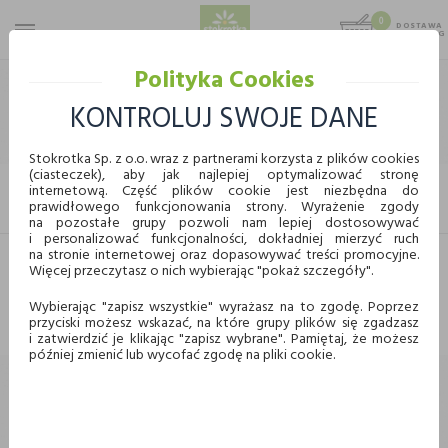
0
DOSTAWA
MAX 25 KG
0,00 KG
Polityka Cookies
STOKROTKA
ART. SPOŻYWCZE
MROŻONKI
GARMAŻERKA
KONTROLUJ SWOJE DANE
GARMAŻERKA
Stokrotka Sp. z o.o. wraz z partnerami korzysta z plików cookies
(ciasteczek), aby jak najlepiej optymalizować stronę
internetową. Część plików cookie jest niezbędna do
FILTRUJ
prawidłowego funkcjonowania strony. Wyrażenie zgody
KUPUJ WYGODNIE ONLINE
na pozostałe grupy pozwoli nam lepiej dostosowywać
i personalizować funkcjonalności, dokładniej mierzyć ruch
na stronie internetowej oraz dopasowywać treści promocyjne.
Więcej przeczytasz o nich wybierając "pokaż szczegóły".
Dostawa
Odbiór w punkcie
Nie znaleziono produktów w tej kategorii.
Proszę wybrać inną kategorię.
Wybierając "zapisz wszystkie" wyrażasz na to zgodę. Poprzez
przyciski możesz wskazać, na które grupy plików się zgadzasz
Chcę odebrać zamówienie w wybranym sklepie
i zatwierdzić je klikając "zapisz wybrane". Pamiętaj, że możesz
Stokrotka
później zmienić lub wycofać zgodę na pliki cookie.
Wybierz miasto