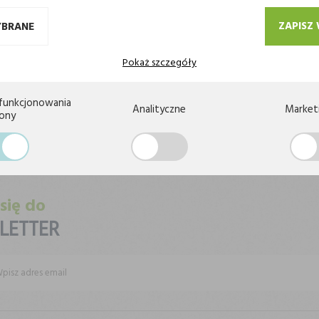
ZAPISZ
YBRANE
Pokaż szczegóły
funkcjonowania
Analityczne
Market
rony
JWYŻSZA JAKOŚĆ
BEZPIECZEŃSTWO PŁATNOŚ
 się do
LETTER