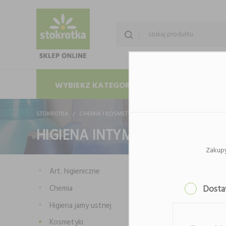
WYBIERZ KATEGORIĘ
PROMOCJE
STOKROTKA
CHEMIA I KOSMETYKI
KOSMETYKI
HIGIENA INT
HIGIENA INTYMNA
Zakup
Art. higieniczne
Chemia
Dost
Higiena jamy ustnej
Kosmetyki