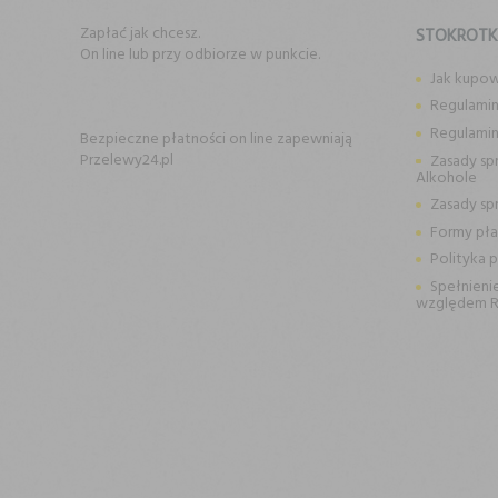
Zapłać jak chcesz.
STOKROT
On line lub przy odbiorze w punkcie.
Jak kupo
Regulamin
Regulami
Bezpieczne płatności on line zapewniają
Przelewy24.pl
Zasady sp
Alkohole
Zasady sp
Formy pła
Polityka 
Spełnieni
względem 