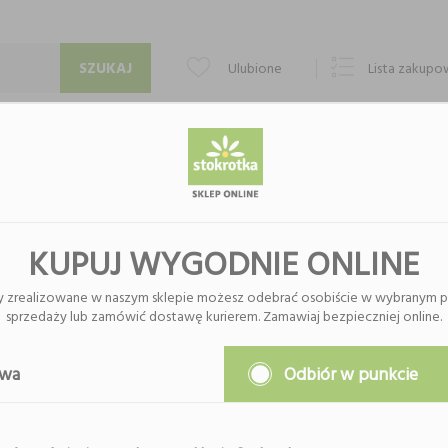
Ulubione
Lista zakup
PUNKTY ODBIORU
KONTAKT
O FIRMIE
YMNA
KUPUJ WYGODNIE ONLINE
y zrealizowane w naszym sklepie możesz odebrać osobiście w wybranym p
sprzedaży lub zamówić dostawę kurierem. Zamawiaj bezpieczniej online.
Nie znaleziono produktów w tej k
Proszę wybrać inną kategor
awa
Odbiór w punkcie