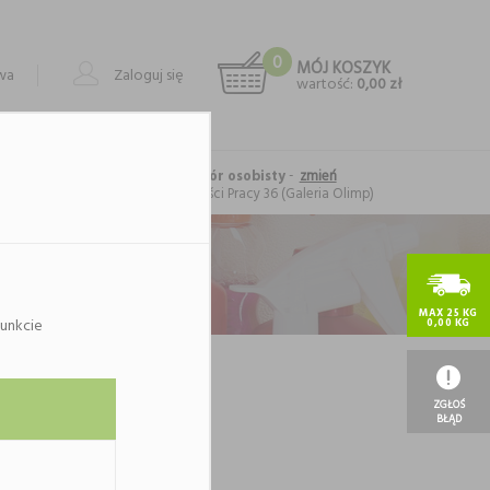
0
MÓJ KOSZYK
owa
Zaloguj się
wartość:
0,00 zł
-
zmień
Forma realizacji: odbiór osobisty
Lublin
, al. Spółdzielczości Pracy 36 (Galeria Olimp)
MAX 25 KG
unkcie
0,00 KG
ategorii.
ię.
ZGŁOŚ
BŁĄD