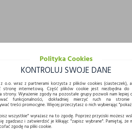
Polityka Cookies
KONTROLUJ SWOJE DANE
z o.o. wraz z partnerami korzysta z plików cookies (ciasteczek), ab
ć stronę internetową. Część plików cookie jest niezbędna do
a strony. Wyrażenie zgody na pozostałe grupy pozwoli nam lepie
ować funkcjonalności, dokładniej mierzyć ruch na stronie
ać treści promocyjne. Więcej przeczytasz o nich wybierając "pokaż
pisz wszystkie" wyrażasz na to zgodę. Poprzez przyciski możesz ws
ię zgadzasz i zatwierdzić je klikając "zapisz wybrane". Pamiętaj, że
cofać zgodę na pliki cookie.