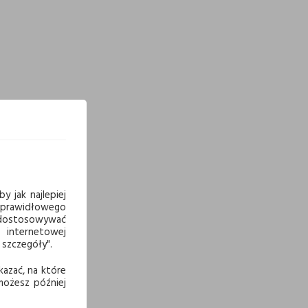
y jak najlepiej
 prawidłowego
j dostosowywać
 internetowej
 szczegóły".
kazać, na które
 możesz później