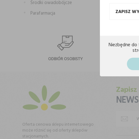
Środki owadobójcze
ZAPISZ W
Parafarmacja
Niezbędne do 
st
ODBIÓR OSOBISTY
NA
Zapisz
NEWS
Oferta cenowa sklepu internetowego
może różnić się od oferty sklepów
stacjonarnych.