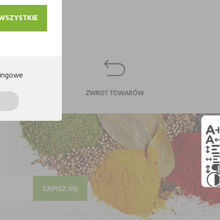
 WSZYSTKIE
ingowe
CI
ZWROT TOWARÓW
ZAPISZ SIĘ