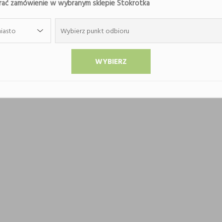
ać zamówienie w wybranym sklepie Stokrotka
iasto
Wybierz punkt odbioru