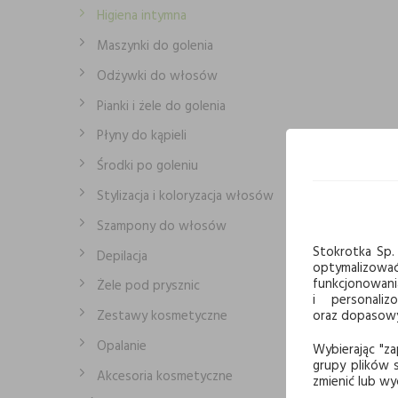
Higiena intymna
Maszynki do golenia
Odżywki do włosów
Pianki i żele do golenia
Płyny do kąpieli
Środki po goleniu
Stylizacja i koloryzacja włosów
Szampony do włosów
Stokrotka Sp. 
Depilacja
optymalizowa
funkcjonowani
Żele pod prysznic
i personaliz
Zestawy kosmetyczne
oraz dopasowyw
Opalanie
Wybierając "za
grupy plików s
Akcesoria kosmetyczne
zmienić lub wy