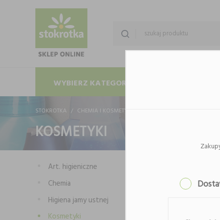
WYBIERZ KATEGORIĘ
PROMOCJE
STOKROTKA
CHEMIA I KOSMETYKI
KOSMETYKI
KOSMETYKI
Zakup
Art. higieniczne
Chemia
Dost
Higiena jamy ustnej
Kosmetyki