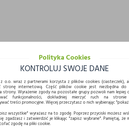
Polityka Cookies
KONTROLUJ SWOJE DANE
z o.o. wraz z partnerami korzysta z plików cookies (ciasteczek), ab
ć stronę internetową. Część plików cookie jest niezbędna do
a strony. Wyrażenie zgody na pozostałe grupy pozwoli nam lepie
ować funkcjonalności, dokładniej mierzyć ruch na stronie
ać treści promocyjne. Więcej przeczytasz o nich wybierając "pokaż
pisz wszystkie" wyrażasz na to zgodę. Poprzez przyciski możesz ws
ię zgadzasz i zatwierdzić je klikając "zapisz wybrane". Pamiętaj, że
cofać zgodę na pliki cookie.