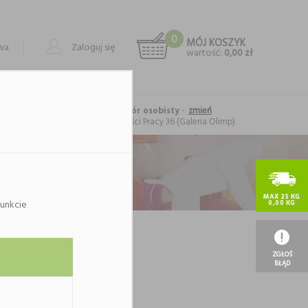
0
MÓJ KOSZYK
owa
Zaloguj się
wartość:
0,00 zł
-
zmień
Forma realizacji: odbiór osobisty
Lublin
, al. Spółdzielczości Pracy 36 (Galeria Olimp)
MAX 25 KG
unkcie
0,00 KG
ategorii.
ię.
ZGŁOŚ
BŁĄD