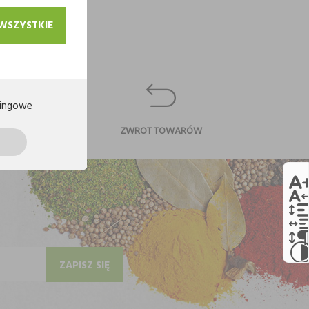
 WSZYSTKIE
ingowe
CI
ZWROT TOWARÓW
ZAPISZ SIĘ