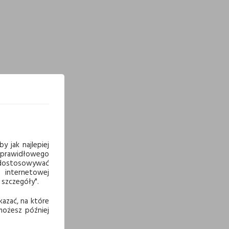
y jak najlepiej
 prawidłowego
j dostosowywać
 internetowej
 szczegóły".
kazać, na które
 możesz później