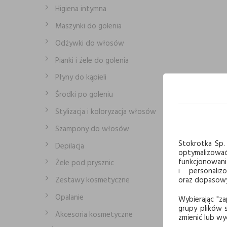
Higiena intymna
Maszynki do golenia
Odżywki do włosów
Pianki i żele do golenia
Płyny do kąpieli
Środki po goleniu
Stylizacja i koloryzacja włosów
Szampony do włosów
Stokrotka Sp. 
Depilacja
optymalizowa
funkcjonowani
Żele pod prysznic
i personaliz
Zestawy kosmetyczne
oraz dopasowyw
Opalanie
Wybierając "za
grupy plików s
Akcesoria kosmetyczne
zmienić lub wy