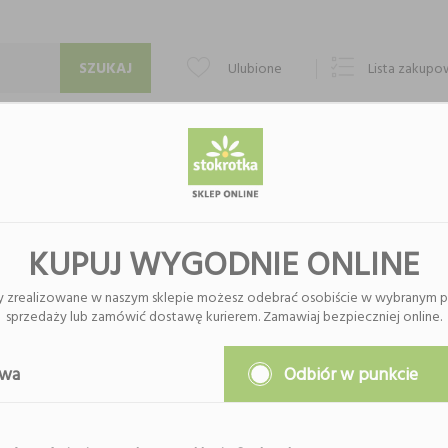
Ulubione
Lista zakup
PUNKTY ODBIORU
KONTAKT
O FIRMIE
KUPUJ WYGODNIE ONLINE
y zrealizowane w naszym sklepie możesz odebrać osobiście w wybranym p
sprzedaży lub zamówić dostawę kurierem. Zamawiaj bezpieczniej online.
Nie znaleziono produktów w tej k
Proszę wybrać inną kategor
awa
Odbiór w punkcie