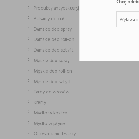
Chcę odebr
Produkty antybakteryjne
Balsamy do ciała
Wybierz m
Damskie deo spray
Damskie deo roll-on
Damskie deo sztyft
Męskie deo spray
Męskie deo roll-on
Męskie deo sztyft
Farby do włosów
Kremy
Mydło w kostce
Mydło w płynie
Oczyszczanie twarzy