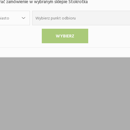
ać zamówienie w wybranym sklepie Stokrotka
iasto
Wybierz punkt odbioru