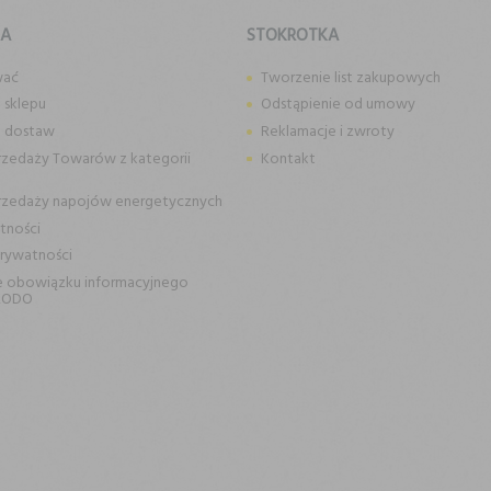
KA
STOKROTKA
wać
Tworzenie list zakupowych
 sklepu
Odstąpienie od umowy
n dostaw
Reklamacje i zwroty
rzedaży Towarów z kategorii
Kontakt
rzedaży napojów energetycznych
tności
prywatności
e obowiązku informacyjnego
RODO