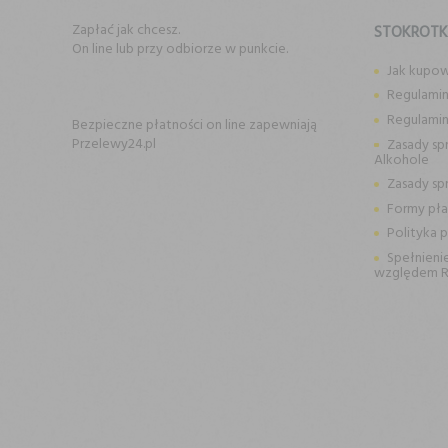
Zapłać jak chcesz.
STOKROT
On line lub przy odbiorze w punkcie.
Jak kupo
Regulamin
Regulami
Bezpieczne płatności on line zapewniają
Przelewy24.pl
Zasady sp
Alkohole
Zasady sp
Formy pła
Polityka 
Spełnieni
względem 