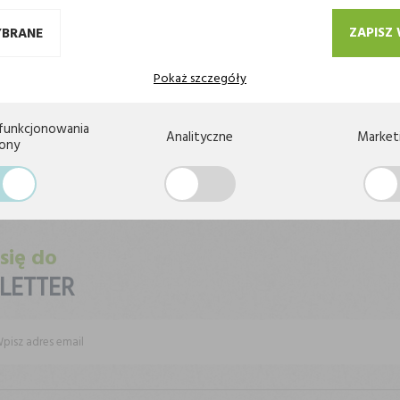
ZAPISZ
YBRANE
Pokaż szczegóły
funkcjonowania
Analityczne
Market
rony
JWYŻSZA JAKOŚĆ
BEZPIECZEŃSTWO PŁATNOŚ
 się do
LETTER