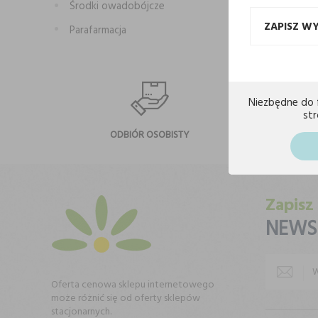
Środki owadobójcze
ZAPISZ W
Parafarmacja
Niezbędne do 
st
ODBIÓR OSOBISTY
NA
Zapisz
NEWS
Oferta cenowa sklepu internetowego
może różnić się od oferty sklepów
stacjonarnych.