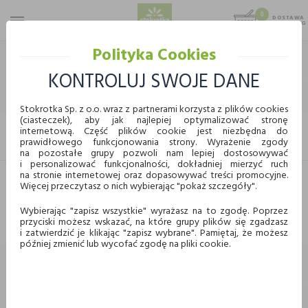
0
DOSTAWA
MAX 25 KG
0,00 KG
Polityka Cookies
STOKROTKA
CHEMIA I KOSMETYKI
KOSMETYKI
KREMY
KONTROLUJ SWOJE DANE
KREMY
Stokrotka Sp. z o.o. wraz z partnerami korzysta z plików cookies
(ciasteczek), aby jak najlepiej optymalizować stronę
internetową. Część plików cookie jest niezbędna do
FILTRUJ
prawidłowego funkcjonowania strony. Wyrażenie zgody
KUPUJ WYGODNIE ONLINE
na pozostałe grupy pozwoli nam lepiej dostosowywać
i personalizować funkcjonalności, dokładniej mierzyć ruch
na stronie internetowej oraz dopasowywać treści promocyjne.
Więcej przeczytasz o nich wybierając "pokaż szczegóły".
Dostawa
Odbiór w punkcie
Nie znaleziono produktów w tej kategorii.
Proszę wybrać inną kategorię.
Wybierając "zapisz wszystkie" wyrażasz na to zgodę. Poprzez
przyciski możesz wskazać, na które grupy plików się zgadzasz
Chcę odebrać zamówienie w wybranym sklepie
i zatwierdzić je klikając "zapisz wybrane". Pamiętaj, że możesz
Stokrotka
później zmienić lub wycofać zgodę na pliki cookie.
Wybierz miasto