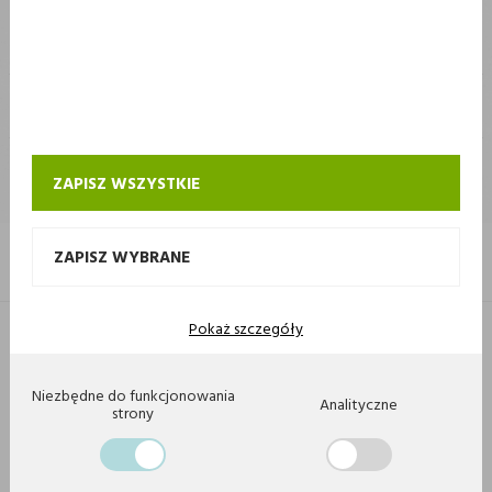
STOKROTKA
STOKROTKA
KONTAKT I OBSŁUGA SKLEPU INTERNETOWEGO STOKROTKA
ZAPISZ WSZYSTKIE
ZAPISZ WYBRANE
Pokaż szczegóły
Copyright 2020 by Stokrotka sp z o. o. Wszystkie prawa zastrzeżone.
Agencja interaktywna
[ti]
Powered by
2ClickShop
Niezbędne do funkcjonowania
Analityczne
strony