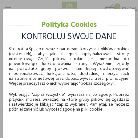
0
DOSTAWA
MAX 25 KG
0,00 KG
Polityka Cookies
STOKROTKA
ART. SPOŻYWCZE
ART. SYPKIE
MĄKA, CUKIER, SÓL
KONTROLUJ SWOJE DANE
MĄKA, CUKIER, SÓL
Stokrotka Sp. z o.o. wraz z partnerami korzysta z plików cookies
(ciasteczek), aby jak najlepiej optymalizować stronę
internetową. Część plików cookie jest niezbędna do
FILTRUJ
prawidłowego funkcjonowania strony. Wyrażenie zgody
KUPUJ WYGODNIE ONLINE
na pozostałe grupy pozwoli nam lepiej dostosowywać
i personalizować funkcjonalności, dokładniej mierzyć ruch
na stronie internetowej oraz dopasowywać treści promocyjne.
Więcej przeczytasz o nich wybierając "pokaż szczegóły".
Dostawa
Odbiór w punkcie
Nie znaleziono produktów w tej kategorii.
Proszę wybrać inną kategorię.
Wybierając "zapisz wszystkie" wyrażasz na to zgodę. Poprzez
przyciski możesz wskazać, na które grupy plików się zgadzasz
Chcę odebrać zamówienie w wybranym sklepie
i zatwierdzić je klikając "zapisz wybrane". Pamiętaj, że możesz
Stokrotka
później zmienić lub wycofać zgodę na pliki cookie.
Wybierz miasto