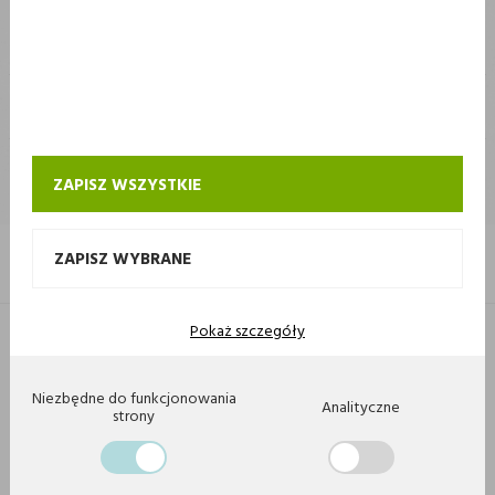
STOKROTKA
STOKROTKA
KONTAKT I OBSŁUGA SKLEPU INTERNETOWEGO STOKROTKA
ZAPISZ WSZYSTKIE
ZAPISZ WYBRANE
Pokaż szczegóły
Copyright 2020 by Stokrotka sp z o. o. Wszystkie prawa zastrzeżone.
Agencja interaktywna
[ti]
Powered by
2ClickShop
Niezbędne do funkcjonowania
Analityczne
strony