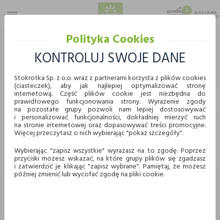
0
DOSTAWA
MAX 25 KG
0,00 KG
Polityka Cookies
STOKROTKA
NABIAŁ I SERY
KONTROLUJ SWOJE DANE
NABIAŁ I SERY
Stokrotka Sp. z o.o. wraz z partnerami korzysta z plików cookies
(ciasteczek), aby jak najlepiej optymalizować stronę
internetową. Część plików cookie jest niezbędna do
FILTRUJ
prawidłowego funkcjonowania strony. Wyrażenie zgody
KUPUJ WYGODNIE ONLINE
na pozostałe grupy pozwoli nam lepiej dostosowywać
i personalizować funkcjonalności, dokładniej mierzyć ruch
na stronie internetowej oraz dopasowywać treści promocyjne.
Więcej przeczytasz o nich wybierając "pokaż szczegóły".
Dostawa
Odbiór w punkcie
Nie znaleziono produktów w tej kategorii.
Proszę wybrać inną kategorię.
Wybierając "zapisz wszystkie" wyrażasz na to zgodę. Poprzez
przyciski możesz wskazać, na które grupy plików się zgadzasz
Chcę odebrać zamówienie w wybranym sklepie
i zatwierdzić je klikając "zapisz wybrane". Pamiętaj, że możesz
Stokrotka
później zmienić lub wycofać zgodę na pliki cookie.
Wybierz miasto