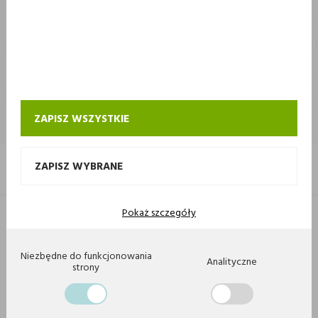
STOKROTKA
STOKROTKA
KONTAKT I OBSŁUGA SKLEPU INTERNETOWEGO STOKROTKA
ZAPISZ WSZYSTKIE
ZAPISZ WYBRANE
Pokaż szczegóły
Copyright 2020 by Stokrotka sp z o. o. Wszystkie prawa zastrzeżone.
Agencja interaktywna
[ti]
Powered by
2ClickShop
Niezbędne do funkcjonowania
Analityczne
strony