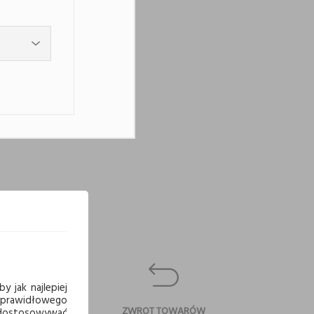
y jak najlepiej
 prawidłowego
CI
ZWROT TOWARÓW
j dostosowywać