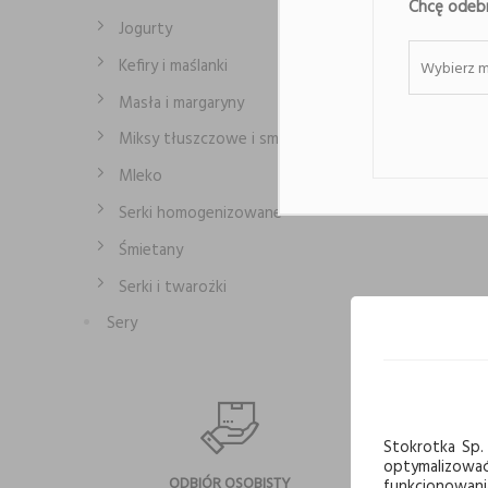
Chcę odebr
Jogurty
Kefiry i maślanki
Wybierz m
Masła i margaryny
Miksy tłuszczowe i smalce
Mleko
Serki homogenizowane
Śmietany
Serki i twarożki
Sery
Stokrotka Sp. 
optymalizowa
ODBIÓR OSOBISTY
NA
funkcjonowani