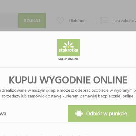
Ulubione
Lista zakup
PUNKTY ODBIORU
KONTAKT
O FIRMIE
KUPUJ WYGODNIE ONLINE
y zrealizowane w naszym sklepie możesz odebrać osobiście w wybranym p
sprzedaży lub zamówić dostawę kurierem. Zamawiaj bezpieczniej online.
Nie znaleziono produktów w tej k
Proszę wybrać inną kategor
awa
Odbiór w punkcie