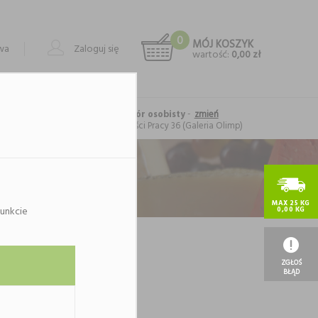
0
MÓJ KOSZYK
owa
Zaloguj się
wartość:
0,00 zł
-
zmień
Forma realizacji: odbiór osobisty
Lublin
, al. Spółdzielczości Pracy 36 (Galeria Olimp)
MAX 25 KG
unkcie
0,00 KG
ategorii.
ię.
ZGŁOŚ
BŁĄD