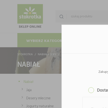
WYBIERZ KATEGORIĘ
PROMOCJE
STOKROTKA
NABIAŁ I SERY
NABIAŁ
NABIAŁ
Zakup
Nabiał
Jaja
Dost
Desery mleczne
Jogurty naturalne