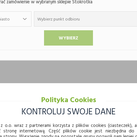
ać zamówienie w wybranym sklepie Stokrotka
iasto
Wybierz punkt odbioru
Polityka Cookies
KONTROLUJ SWOJE DANE
z o.o. wraz z partnerami korzysta z plików cookies (ciasteczek), ab
ć stronę internetową. Część plików cookie jest niezbędna do
JWYŻSZA JAKOŚĆ
BEZPIECZEŃSTWO PŁATNOŚ
a strony. Wyrażenie zgody na pozostałe grupy pozwoli nam lepie