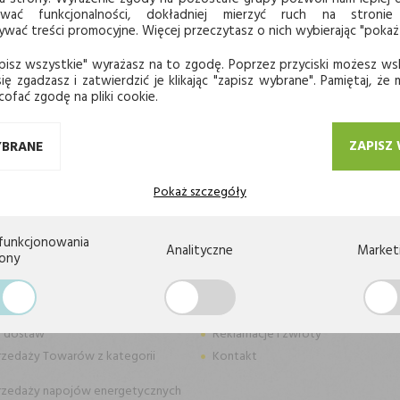
ować funkcjonalności, dokładniej mierzyć ruch na stronie
ać treści promocyjne. Więcej przeczytasz o nich wybierając "pokaż
pisz wszystkie" wyrażasz na to zgodę. Poprzez przyciski możesz ws
 się do
ię zgadzasz i zatwierdzić je klikając "zapisz wybrane". Pamiętaj, że
cofać zgodę na pliki cookie.
LETTER
ZAPISZ
YBRANE
Pokaż szczegóły
funkcjonowania
Analityczne
Market
KA
STOKROTKA
rony
wać
Tworzenie list zakupowych
 sklepu
Odstąpienie od umowy
n dostaw
Reklamacje i zwroty
rzedaży Towarów z kategorii
Kontakt
rzedaży napojów energetycznych