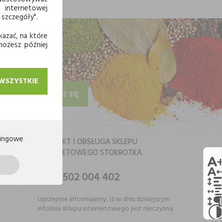
 internetowej
 szczegóły".
kazać, na które
 możesz później
 WSZYSTKIE
ZAPISZ SIĘ
ingowe
KONTAKT I OBSŁUGA SKLEPU
INTERNETOWEGO STOKROTKA
502 004 402
Uprzejmie informujemy, iż w dniu dzisiejszym
infolinia sklepu internetowego jest nieczynna.