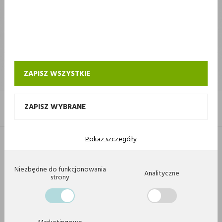
STOKROTKA
STOKROTKA
KONTAKT I OBSŁUGA SKLEPU INTERNETOWEGO STOKROTKA
ZAPISZ WSZYSTKIE
ZAPISZ WYBRANE
Pokaż szczegóły
Copyright 2020 by Stokrotka sp z o. o. Wszystkie prawa zastrzeżone.
Agencja interaktywna
[ti]
Powered by
2ClickShop
Niezbędne do funkcjonowania
Analityczne
strony
Marketingowe