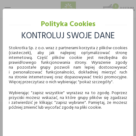
0
DOSTAWA
MAX 25 KG
0,00 KG
Polityka Cookies
STOKROTKA
CHEMIA I KOSMETYKI
KOSMETYKI
ODŻYWKI DO WŁOSÓW
KONTROLUJ SWOJE DANE
ODŻYWKI DO WŁOSÓW
Stokrotka Sp. z o.o. wraz z partnerami korzysta z plików cookies
(ciasteczek), aby jak najlepiej optymalizować stronę
internetową. Część plików cookie jest niezbędna do
FILTRUJ
prawidłowego funkcjonowania strony. Wyrażenie zgody
KUPUJ WYGODNIE ONLINE
na pozostałe grupy pozwoli nam lepiej dostosowywać
i personalizować funkcjonalności, dokładniej mierzyć ruch
na stronie internetowej oraz dopasowywać treści promocyjne.
Więcej przeczytasz o nich wybierając "pokaż szczegóły".
Dostawa
Odbiór w punkcie
Nie znaleziono produktów w tej kategorii.
Proszę wybrać inną kategorię.
Wybierając "zapisz wszystkie" wyrażasz na to zgodę. Poprzez
przyciski możesz wskazać, na które grupy plików się zgadzasz
Chcę odebrać zamówienie w wybranym sklepie
i zatwierdzić je klikając "zapisz wybrane". Pamiętaj, że możesz
Stokrotka
później zmienić lub wycofać zgodę na pliki cookie.
Wybierz miasto