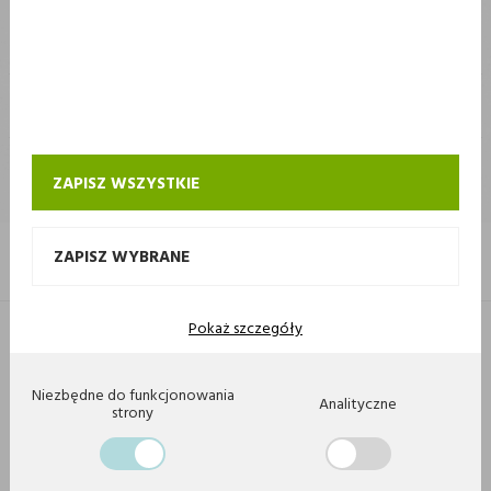
STOKROTKA
STOKROTKA
KONTAKT I OBSŁUGA SKLEPU INTERNETOWEGO STOKROTKA
ZAPISZ WSZYSTKIE
ZAPISZ WYBRANE
Pokaż szczegóły
Copyright 2020 by Stokrotka sp z o. o. Wszystkie prawa zastrzeżone.
Agencja interaktywna
[ti]
Powered by
2ClickShop
Niezbędne do funkcjonowania
Analityczne
strony