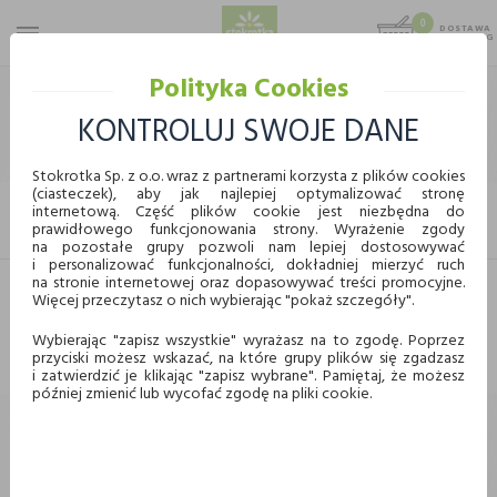
0
DOSTAWA
MAX 25 KG
0,00 KG
Polityka Cookies
STOKROTKA
ART. SPOŻYWCZE
DODATKI DO DAŃ
OLIWY
KONTROLUJ SWOJE DANE
OLIWY
Stokrotka Sp. z o.o. wraz z partnerami korzysta z plików cookies
(ciasteczek), aby jak najlepiej optymalizować stronę
internetową. Część plików cookie jest niezbędna do
FILTRUJ
prawidłowego funkcjonowania strony. Wyrażenie zgody
KUPUJ WYGODNIE ONLINE
na pozostałe grupy pozwoli nam lepiej dostosowywać
i personalizować funkcjonalności, dokładniej mierzyć ruch
na stronie internetowej oraz dopasowywać treści promocyjne.
Więcej przeczytasz o nich wybierając "pokaż szczegóły".
Dostawa
Odbiór w punkcie
Nie znaleziono produktów w tej kategorii.
Proszę wybrać inną kategorię.
Wybierając "zapisz wszystkie" wyrażasz na to zgodę. Poprzez
przyciski możesz wskazać, na które grupy plików się zgadzasz
Chcę odebrać zamówienie w wybranym sklepie
i zatwierdzić je klikając "zapisz wybrane". Pamiętaj, że możesz
Stokrotka
później zmienić lub wycofać zgodę na pliki cookie.
Wybierz miasto