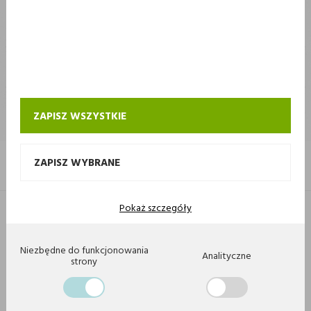
STOKROTKA
STOKROTKA
KONTAKT I OBSŁUGA SKLEPU INTERNETOWEGO STOKROTKA
ZAPISZ WSZYSTKIE
ZAPISZ WYBRANE
Pokaż szczegóły
Copyright 2020 by Stokrotka sp z o. o. Wszystkie prawa zastrzeżone.
Agencja interaktywna
[ti]
Powered by
2ClickShop
Niezbędne do funkcjonowania
Analityczne
strony