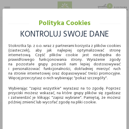
0
DOSTAWA
MAX 25 KG
0,00 KG
Polityka Cookies
STOKROTKA
CHEMIA I KOSMETYKI
KOSMETYKI
OPALANIE
KONTROLUJ SWOJE DANE
OPALANIE
Stokrotka Sp. z o.o. wraz z partnerami korzysta z plików cookies
(ciasteczek), aby jak najlepiej optymalizować stronę
internetową. Część plików cookie jest niezbędna do
FILTRUJ
prawidłowego funkcjonowania strony. Wyrażenie zgody
KUPUJ WYGODNIE ONLINE
na pozostałe grupy pozwoli nam lepiej dostosowywać
i personalizować funkcjonalności, dokładniej mierzyć ruch
na stronie internetowej oraz dopasowywać treści promocyjne.
Więcej przeczytasz o nich wybierając "pokaż szczegóły".
Dostawa
Odbiór w punkcie
Nie znaleziono produktów w tej kategorii.
Proszę wybrać inną kategorię.
Wybierając "zapisz wszystkie" wyrażasz na to zgodę. Poprzez
przyciski możesz wskazać, na które grupy plików się zgadzasz
Chcę odebrać zamówienie w wybranym sklepie
i zatwierdzić je klikając "zapisz wybrane". Pamiętaj, że możesz
Stokrotka
później zmienić lub wycofać zgodę na pliki cookie.
Wybierz miasto