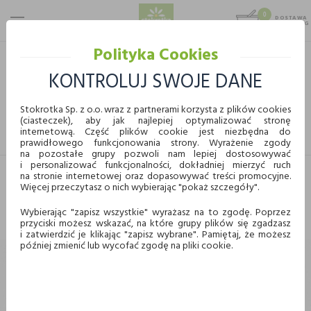
0
DOSTAWA
MAX 25 KG
0,00 KG
Polityka Cookies
STOKROTKA
ALKOHOL
PIWO
KONTROLUJ SWOJE DANE
PIWO
Stokrotka Sp. z o.o. wraz z partnerami korzysta z plików cookies
(ciasteczek), aby jak najlepiej optymalizować stronę
FILTRUJ
internetową. Część plików cookie jest niezbędna do
Przyjmuję do wiadomości, że sprzedaż alkoholu
prawidłowego funkcjonowania strony. Wyrażenie zgody
dokonywana jest wyłącznie osobom pełnoletnim i pod
na pozostałe grupy pozwoli nam lepiej dostosowywać
i personalizować funkcjonalności, dokładniej mierzyć ruch
warunkiem odbioru alkoholu przez osobę pełnoletnią.
na stronie internetowej oraz dopasowywać treści promocyjne.
Osoby wydające takie Towary w Placówce są uprawnione
Nie znaleziono produktów w tej kategorii.
Więcej przeczytasz o nich wybierając "pokaż szczegóły".
do żądania okazania dokumentu potwierdzającego wiek
Proszę wybrać inną kategorię.
nabywcy.
Wybierając "zapisz wszystkie" wyrażasz na to zgodę. Poprzez
przyciski możesz wskazać, na które grupy plików się zgadzasz
i zatwierdzić je klikając "zapisz wybrane". Pamiętaj, że możesz
później zmienić lub wycofać zgodę na pliki cookie.
Niniejszym oświadczam, że jestem osobą pełnoletnią.
POWRÓT