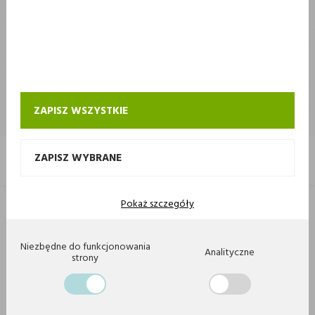
STOKROTKA
STOKROTKA
KONTAKT I OBSŁUGA SKLEPU INTERNETOWEGO STOKROTKA
ZAPISZ WSZYSTKIE
ZAPISZ WYBRANE
Pokaż szczegóły
Copyright 2020 by Stokrotka sp z o. o. Wszystkie prawa zastrzeżone.
Agencja interaktywna
[ti]
Powered by
2ClickShop
Niezbędne do funkcjonowania
Analityczne
strony