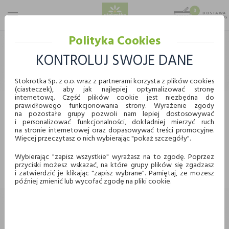
0
DOSTAWA
MAX 25 KG
0,00 KG
Polityka Cookies
STOKROTKA
ART. SPOŻYWCZE
ART. ŚNIADANIOWE
PŁATKI ŚNIADANIOWE
KONTROLUJ SWOJE DANE
PŁATKI ŚNIADANIOWE
Stokrotka Sp. z o.o. wraz z partnerami korzysta z plików cookies
(ciasteczek), aby jak najlepiej optymalizować stronę
internetową. Część plików cookie jest niezbędna do
prawidłowego funkcjonowania strony. Wyrażenie zgody
KUPUJ WYGODNIE ONLINE
FILTRUJ
na pozostałe grupy pozwoli nam lepiej dostosowywać
i personalizować funkcjonalności, dokładniej mierzyć ruch
na stronie internetowej oraz dopasowywać treści promocyjne.
Więcej przeczytasz o nich wybierając "pokaż szczegóły".
Dostawa
Odbiór w punkcie
Nie znaleziono produktów w tej kategorii.
Wybierając "zapisz wszystkie" wyrażasz na to zgodę. Poprzez
Proszę wybrać inną kategorię.
przyciski możesz wskazać, na które grupy plików się zgadzasz
Chcę odebrać zamówienie w wybranym sklepie
i zatwierdzić je klikając "zapisz wybrane". Pamiętaj, że możesz
Stokrotka
później zmienić lub wycofać zgodę na pliki cookie.
Wybierz miasto