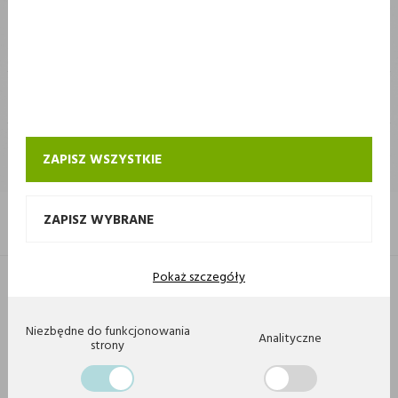
STOKROTKA
STOKROTKA
KONTAKT I OBSŁUGA SKLEPU INTERNETOWEGO STOKROTKA
ZAPISZ WSZYSTKIE
ZAPISZ WYBRANE
Pokaż szczegóły
Copyright 2020 by Stokrotka sp z o. o. Wszystkie prawa zastrzeżone.
Agencja interaktywna
[ti]
Powered by
2ClickShop
Niezbędne do funkcjonowania
Analityczne
strony