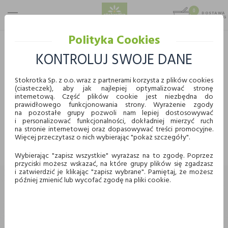
0
DOSTAWA
MAX 25 KG
0,00 KG
Polityka Cookies
STOKROTKA
PROMOCJE
KONTROLUJ SWOJE DANE
PROMOCJE
Stokrotka Sp. z o.o. wraz z partnerami korzysta z plików cookies
(ciasteczek), aby jak najlepiej optymalizować stronę
WYBIERZ KATEGORIĘ
internetową. Część plików cookie jest niezbędna do
prawidłowego funkcjonowania strony. Wyrażenie zgody
KUPUJ WYGODNIE ONLINE
na pozostałe grupy pozwoli nam lepiej dostosowywać
i personalizować funkcjonalności, dokładniej mierzyć ruch
Nie znaleziono produktów w tej kategorii.
na stronie internetowej oraz dopasowywać treści promocyjne.
Proszę wybrać inną kategorię.
Więcej przeczytasz o nich wybierając "pokaż szczegóły".
Dostawa
Odbiór w punkcie
Wybierając "zapisz wszystkie" wyrażasz na to zgodę. Poprzez
przyciski możesz wskazać, na które grupy plików się zgadzasz
Chcę odebrać zamówienie w wybranym sklepie
i zatwierdzić je klikając "zapisz wybrane". Pamiętaj, że możesz
Stokrotka
później zmienić lub wycofać zgodę na pliki cookie.
Wybierz miasto