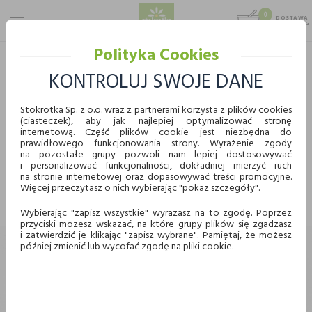
0
DOSTAWA
MAX 25 KG
0,00 KG
Polityka Cookies
STOKROTKA
PROMOCJE
KONTROLUJ SWOJE DANE
PROMOCJE
Stokrotka Sp. z o.o. wraz z partnerami korzysta z plików cookies
(ciasteczek), aby jak najlepiej optymalizować stronę
WYBIERZ KATEGORIĘ
internetową. Część plików cookie jest niezbędna do
prawidłowego funkcjonowania strony. Wyrażenie zgody
KUPUJ WYGODNIE ONLINE
na pozostałe grupy pozwoli nam lepiej dostosowywać
i personalizować funkcjonalności, dokładniej mierzyć ruch
Nie znaleziono produktów w tej kategorii.
na stronie internetowej oraz dopasowywać treści promocyjne.
Proszę wybrać inną kategorię.
Więcej przeczytasz o nich wybierając "pokaż szczegóły".
Dostawa
Odbiór w punkcie
Wybierając "zapisz wszystkie" wyrażasz na to zgodę. Poprzez
przyciski możesz wskazać, na które grupy plików się zgadzasz
Chcę odebrać zamówienie w wybranym sklepie
i zatwierdzić je klikając "zapisz wybrane". Pamiętaj, że możesz
Stokrotka
później zmienić lub wycofać zgodę na pliki cookie.
Wybierz miasto