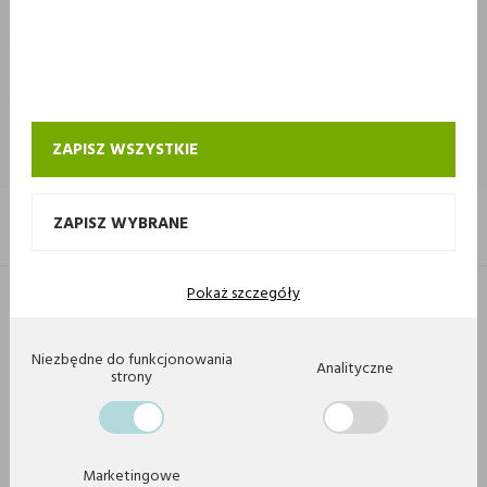
STOKROTKA
STOKROTKA
KONTAKT I OBSŁUGA SKLEPU INTERNETOWEGO STOKROTKA
ZAPISZ WSZYSTKIE
ZAPISZ WYBRANE
Pokaż szczegóły
Copyright 2020 by Stokrotka sp z o. o. Wszystkie prawa zastrzeżone.
Agencja interaktywna
[ti]
Powered by
2ClickShop
Niezbędne do funkcjonowania
Analityczne
strony
Marketingowe