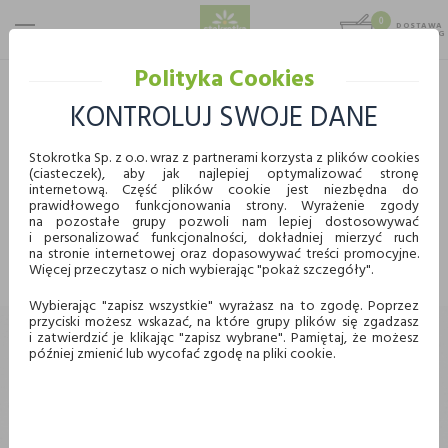
0
DOSTAWA
MAX 25 KG
0,00 KG
Polityka Cookies
STOKROTKA
PROMOCJE
KONTROLUJ SWOJE DANE
PROMOCJE
Stokrotka Sp. z o.o. wraz z partnerami korzysta z plików cookies
(ciasteczek), aby jak najlepiej optymalizować stronę
WYBIERZ KATEGORIĘ
internetową. Część plików cookie jest niezbędna do
prawidłowego funkcjonowania strony. Wyrażenie zgody
KUPUJ WYGODNIE ONLINE
na pozostałe grupy pozwoli nam lepiej dostosowywać
i personalizować funkcjonalności, dokładniej mierzyć ruch
Nie znaleziono produktów w tej kategorii.
na stronie internetowej oraz dopasowywać treści promocyjne.
Proszę wybrać inną kategorię.
Więcej przeczytasz o nich wybierając "pokaż szczegóły".
Dostawa
Odbiór w punkcie
Wybierając "zapisz wszystkie" wyrażasz na to zgodę. Poprzez
przyciski możesz wskazać, na które grupy plików się zgadzasz
Chcę odebrać zamówienie w wybranym sklepie
i zatwierdzić je klikając "zapisz wybrane". Pamiętaj, że możesz
Stokrotka
później zmienić lub wycofać zgodę na pliki cookie.
Wybierz miasto