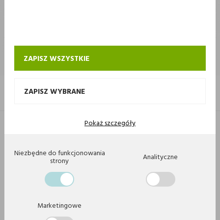
STOKROTKA
KONTAKT I OBSŁUGA SKLEPU INTERNETOWEGO STOKROTKA
ZAPISZ WSZYSTKIE
ZAPISZ WYBRANE
Pokaż szczegóły
Copyright 2020 by Stokrotka sp z o. o. Wszystkie prawa zastrzeżone.
Agencja interaktywna
[ti]
Powered by
2ClickShop
Niezbędne do funkcjonowania
Analityczne
strony
Marketingowe