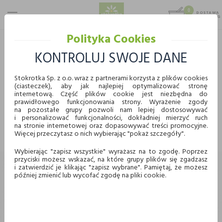
0
DOSTAWA
MAX 25 KG
0,00 KG
Polityka Cookies
STOKROTKA
PROMOCJE
KONTROLUJ SWOJE DANE
PROMOCJE
Stokrotka Sp. z o.o. wraz z partnerami korzysta z plików cookies
(ciasteczek), aby jak najlepiej optymalizować stronę
WYBIERZ KATEGORIĘ
internetową. Część plików cookie jest niezbędna do
prawidłowego funkcjonowania strony. Wyrażenie zgody
KUPUJ WYGODNIE ONLINE
na pozostałe grupy pozwoli nam lepiej dostosowywać
i personalizować funkcjonalności, dokładniej mierzyć ruch
Nie znaleziono produktów w tej kategorii.
na stronie internetowej oraz dopasowywać treści promocyjne.
Proszę wybrać inną kategorię.
Więcej przeczytasz o nich wybierając "pokaż szczegóły".
Dostawa
Odbiór w punkcie
Wybierając "zapisz wszystkie" wyrażasz na to zgodę. Poprzez
przyciski możesz wskazać, na które grupy plików się zgadzasz
Chcę odebrać zamówienie w wybranym sklepie
i zatwierdzić je klikając "zapisz wybrane". Pamiętaj, że możesz
Stokrotka
później zmienić lub wycofać zgodę na pliki cookie.
Wybierz miasto