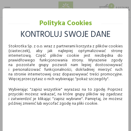
0
DOSTAWA
MAX 25 KG
0,00 KG
Polityka Cookies
STOKROTKA
PROMOCJE
KONTROLUJ SWOJE DANE
PROMOCJE
Stokrotka Sp. z o.o. wraz z partnerami korzysta z plików cookies
(ciasteczek), aby jak najlepiej optymalizować stronę
WYBIERZ KATEGORIĘ
internetową. Część plików cookie jest niezbędna do
prawidłowego funkcjonowania strony. Wyrażenie zgody
KUPUJ WYGODNIE ONLINE
na pozostałe grupy pozwoli nam lepiej dostosowywać
i personalizować funkcjonalności, dokładniej mierzyć ruch
Nie znaleziono produktów w tej kategorii.
na stronie internetowej oraz dopasowywać treści promocyjne.
Proszę wybrać inną kategorię.
Więcej przeczytasz o nich wybierając "pokaż szczegóły".
Dostawa
Odbiór w punkcie
Wybierając "zapisz wszystkie" wyrażasz na to zgodę. Poprzez
przyciski możesz wskazać, na które grupy plików się zgadzasz
Chcę odebrać zamówienie w wybranym sklepie
i zatwierdzić je klikając "zapisz wybrane". Pamiętaj, że możesz
Stokrotka
później zmienić lub wycofać zgodę na pliki cookie.
Wybierz miasto