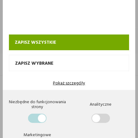
STOKROTKA
STOKROTKA
KONTAKT I OBSŁUGA SKLEPU INTERNETOWEGO STOKROTKA
ZAPISZ WSZYSTKIE
ZAPISZ WYBRANE
Pokaż szczegóły
Copyright 2020 by Stokrotka sp z o. o. Wszystkie prawa zastrzeżone.
Agencja interaktywna
[ti]
Powered by
2ClickShop
Niezbędne do funkcjonowania
Analityczne
strony
Marketingowe