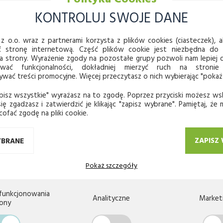
KONTROLUJ SWOJE DANE
z o.o. wraz z partnerami korzysta z plików cookies (ciasteczek), ab
ć stronę internetową. Część plików cookie jest niezbędna do
a strony. Wyrażenie zgody na pozostałe grupy pozwoli nam lepie
ować funkcjonalności, dokładniej mierzyć ruch na stronie
ać treści promocyjne. Więcej przeczytasz o nich wybierając "pokaż
pisz wszystkie" wyrażasz na to zgodę. Poprzez przyciski możesz ws
ię zgadzasz i zatwierdzić je klikając "zapisz wybrane". Pamiętaj, że
cofać zgodę na pliki cookie.
JWYŻSZA JAKOŚĆ
BEZPIECZEŃSTWO PŁATNOŚ
ZAPISZ
YBRANE
 się do
Pokaż szczegóły
LETTER
funkcjonowania
Analityczne
Market
rony