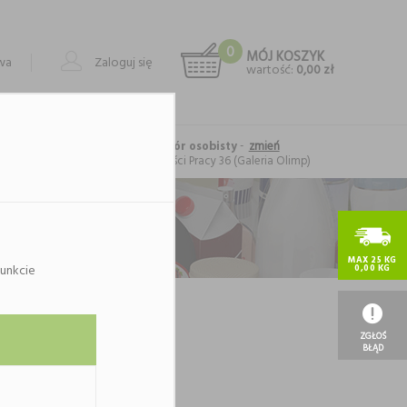
0
MÓJ KOSZYK
owa
Zaloguj się
wartość:
0,00 zł
-
zmień
Forma realizacji: odbiór osobisty
Lublin
, al. Spółdzielczości Pracy 36 (Galeria Olimp)
MAX 25 KG
unkcie
0,00 KG
ategorii.
ię.
ZGŁOŚ
BŁĄD