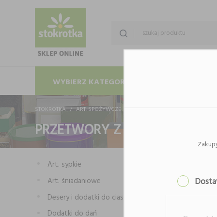
WYBIERZ KATEGORIĘ
PROMOCJE
STOKROTKA
ART. SPOŻYWCZE
PRZETWORY
PRZETWORY Z PA
PRZETWORY Z PAPRYKI
Zakup
Art. sypkie
Art. śniadaniowe
Dost
Desery i dodatki do ciast
Dodatki do dań