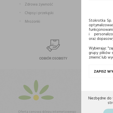
Zdrowa żywność
Chipsy i przekąski
Stokrotka Sp. 
Mrożonki
optymalizowa
funkcjonowani
i personaliz
oraz dopasowyw
Wybierając "za
grupy plików s
zmienić lub wy
ODBIÓR OSOBISTY
NA
ZAPISZ W
Zapisz
NEWS
Niezbędne do 
st
Oferta cenowa sklepu internetowego