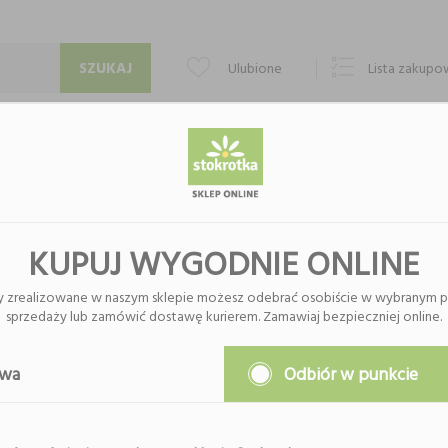
Ulubione
Lista zakup
PUNKTY ODBIORU
KONTAKT
O FIRMIE
PRYKI
KUPUJ WYGODNIE ONLINE
y zrealizowane w naszym sklepie możesz odebrać osobiście w wybranym p
sprzedaży lub zamówić dostawę kurierem. Zamawiaj bezpieczniej online.
Nie znaleziono produktów w tej k
Proszę wybrać inną kategor
awa
Odbiór w punkcie