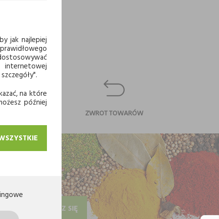
y jak najlepiej
 prawidłowego
j dostosowywać
 internetowej
 szczegóły".
kazać, na które
 możesz później
CI
ZWROT TOWARÓW
 WSZYSTKIE
ingowe
ZAPISZ SIĘ