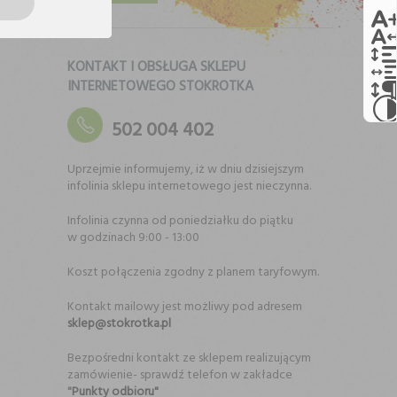
KONTAKT I OBSŁUGA SKLEPU
INTERNETOWEGO STOKROTKA
502 004 402
Uprzejmie informujemy, iż w dniu dzisiejszym
infolinia sklepu internetowego jest nieczynna.
Infolinia czynna od poniedziałku do piątku
w godzinach 9:00 - 13:00
Koszt połączenia zgodny z planem taryfowym.
Kontakt mailowy jest możliwy pod adresem
sklep@stokrotka.pl
Bezpośredni kontakt ze sklepem realizującym
zamówienie- sprawdź telefon w zakładce
"
Punkty odbioru"