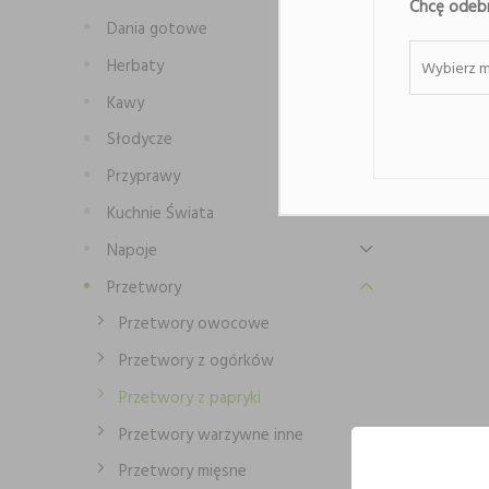
Chcę odebr
Dania gotowe
Herbaty
Wybierz m
Kawy
Słodycze
Przyprawy
Kuchnie Świata
Napoje
Przetwory
Przetwory owocowe
Przetwory z ogórków
Przetwory z papryki
Przetwory warzywne inne
Przetwory mięsne