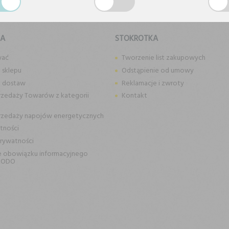
KA
STOKROTKA
wać
Tworzenie list zakupowych
 sklepu
Odstąpienie od umowy
n dostaw
Reklamacje i zwroty
rzedaży Towarów z kategorii
Kontakt
rzedaży napojów energetycznych
tności
prywatności
e obowiązku informacyjnego
RODO