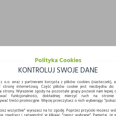
Polityka Cookies
KONTROLUJ SWOJE DANE
z o.o. wraz z partnerami korzysta z plików cookies (ciasteczek), ab
ć stronę internetową. Część plików cookie jest niezbędna do
a strony. Wyrażenie zgody na pozostałe grupy pozwoli nam lepie
ować funkcjonalności, dokładniej mierzyć ruch na stronie
ać treści promocyjne. Więcej przeczytasz o nich wybierając "pokaż
pisz wszystkie" wyrażasz na to zgodę. Poprzez przyciski możesz ws
ię zgadzasz i zatwierdzić je klikając "zapisz wybrane". Pamiętaj, że