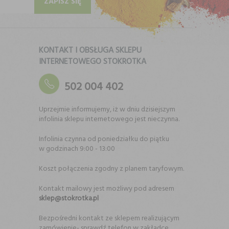
ZAPISZ SIĘ
KONTAKT I OBSŁUGA SKLEPU
INTERNETOWEGO STOKROTKA
502 004 402
Uprzejmie informujemy, iż w dniu dzisiejszym
infolinia sklepu internetowego jest nieczynna.
Infolinia czynna od poniedziałku do piątku
w godzinach 9:00 - 13:00
Koszt połączenia zgodny z planem taryfowym.
Kontakt mailowy jest możliwy pod adresem
sklep@stokrotka.pl
Bezpośredni kontakt ze sklepem realizującym
zamówienie- sprawdź telefon w zakładce