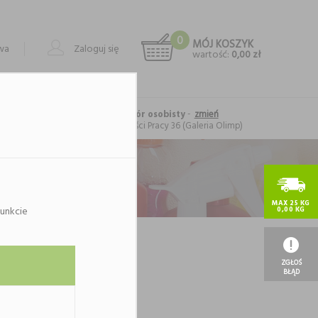
0
MÓJ KOSZYK
owa
Zaloguj się
wartość:
0,00 zł
-
zmień
Forma realizacji: odbiór osobisty
Lublin
, al. Spółdzielczości Pracy 36 (Galeria Olimp)
MAX 25 KG
unkcie
0,00 KG
ategorii.
ię.
ZGŁOŚ
BŁĄD