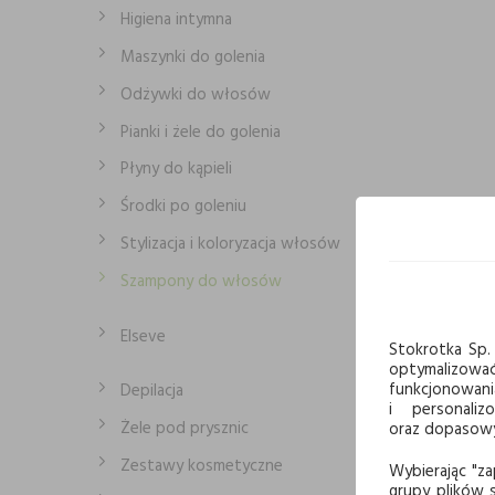
Higiena intymna
Maszynki do golenia
Odżywki do włosów
Pianki i żele do golenia
Płyny do kąpieli
Środki po goleniu
Stylizacja i koloryzacja włosów
Szampony do włosów
Elseve
Stokrotka Sp. 
optymalizowa
funkcjonowani
Depilacja
i personaliz
Żele pod prysznic
oraz dopasowyw
Zestawy kosmetyczne
Wybierając "za
grupy plików s