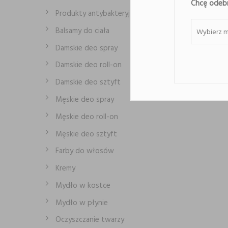
Chcę odebr
Produkty antybakteryjne
Balsamy do ciała
Wybierz m
Damskie deo spray
Damskie deo roll-on
Damskie deo sztyft
Męskie deo spray
Męskie deo roll-on
Męskie deo sztyft
Farby do włosów
Kremy
Mydło w kostce
Mydło w płynie
Oczyszczanie twarzy