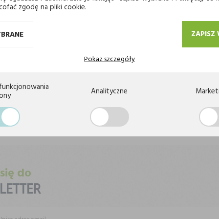
cofać zgodę na pliki cookie.
ZAPISZ
YBRANE
Pokaż szczegóły
funkcjonowania
Analityczne
Market
rony
JWYŻSZA JAKOŚĆ
BEZPIECZEŃSTWO PŁATNOŚ
 się do
LETTER