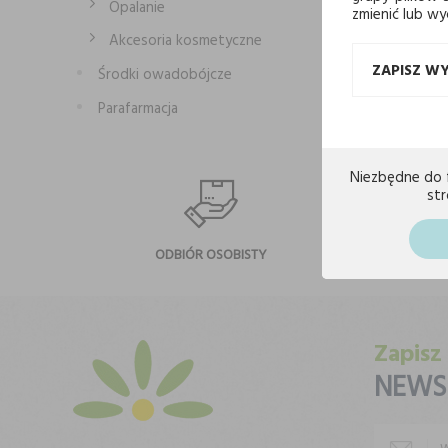
Opalanie
zmienić lub wy
Akcesoria kosmetyczne
ZAPISZ W
Środki owadobójcze
Parafarmacja
Niezbędne do 
st
ODBIÓR OSOBISTY
NA
Zapisz
NEWS