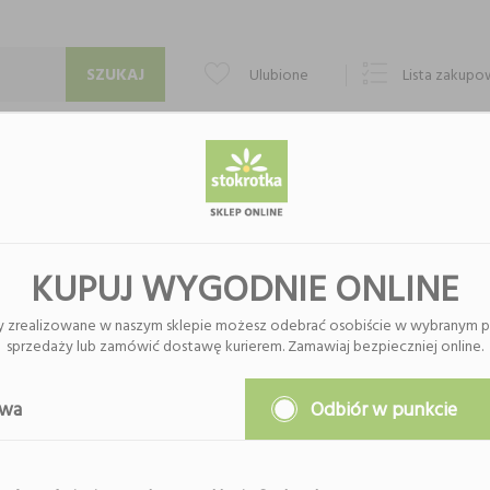
Ulubione
Lista zakup
PUNKTY ODBIORU
KONTAKT
O FIRMIE
DO WŁOSÓW
KUPUJ WYGODNIE ONLINE
y zrealizowane w naszym sklepie możesz odebrać osobiście w wybranym p
sprzedaży lub zamówić dostawę kurierem. Zamawiaj bezpieczniej online.
Nie znaleziono produktów w tej k
Proszę wybrać inną kategor
awa
Odbiór w punkcie