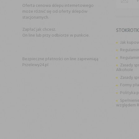
Oferta cenowa sklepu internetowego
może różnić się od oferty sklepów
stacjonarnych.
Zapłać jak chcesz.
STOKROT
On line lub przy odbiorze w punkcie.
Jak kupo
Regulamin
Regulami
Bezpieczne płatności on line zapewniają
Przelewy24.pl
Zasady sp
Alkohole
Zasady sp
Formy pła
Polityka 
Spełnieni
względem 