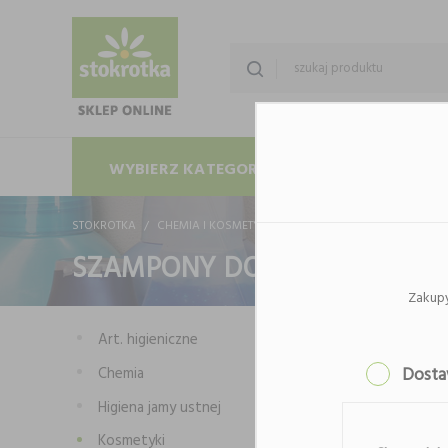
WYBIERZ KATEGORIĘ
PROMOCJE
STOKROTKA
CHEMIA I KOSMETYKI
KOSMETYKI
SZAMPONY 
SZAMPONY DO WŁOSÓW
Zakup
Art. higieniczne
Chemia
Dost
Higiena jamy ustnej
Kosmetyki