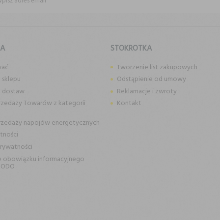
KA
STOKROTKA
wać
Tworzenie list zakupowych
 sklepu
Odstąpienie od umowy
n dostaw
Reklamacje i zwroty
rzedaży Towarów z kategorii
Kontakt
rzedaży napojów energetycznych
tności
prywatności
e obowiązku informacyjnego
RODO