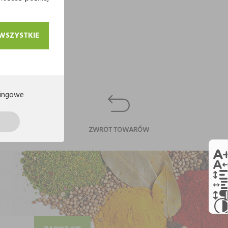
 WSZYSTKIE
ingowe
CI
ZWROT TOWARÓW