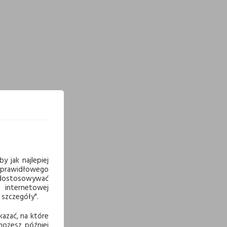
y jak najlepiej
 prawidłowego
j dostosowywać
 internetowej
 szczegóły".
kazać, na które
 możesz później