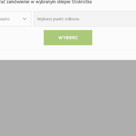
ać zamówienie w wybranym sklepie Stokrotka
iasto
Wybierz punkt odbioru