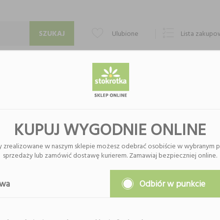
Ulubione
Lista zakup
PUNKTY ODBIORU
KONTAKT
O FIRMIE
KUPUJ WYGODNIE ONLINE
y zrealizowane w naszym sklepie możesz odebrać osobiście w wybranym p
sprzedaży lub zamówić dostawę kurierem. Zamawiaj bezpieczniej online.
Nie znaleziono produktów w tej k
Proszę wybrać inną kategor
awa
Odbiór w punkcie