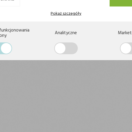
 sklepu
Odstąpienie od umowy
n dostaw
Reklamacje i zwroty
Pokaż szczegóły
rzedaży Towarów z kategorii
Kontakt
rzedaży napojów energetycznych
funkcjonowania
Analityczne
Market
rony
tności
prywatności
e obowiązku informacyjnego
RODO