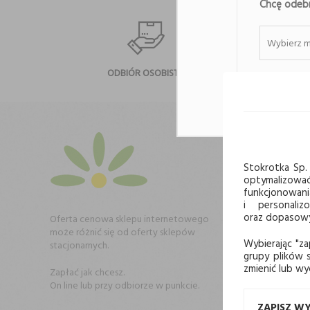
Chcę odebr
Wybierz m
ODBIÓR OSOBISTY
NA
Zapisz
NEWS
Stokrotka Sp. 
optymalizowa
funkcjonowani
i personaliz
oraz dopasowyw
Oferta cenowa sklepu internetowego
może różnić się od oferty sklepów
Wybierając "za
stacjonarnych.
grupy plików s
zmienić lub wy
Zapłać jak chcesz.
STOKROT
On line lub przy odbiorze w punkcie.
Jak kupo
ZAPISZ W