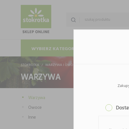
WYBIERZ KATEGORIĘ
PROMOCJE
STOKROTKA
WARZYWA I OWOCE
WARZYWA
WARZYWA
Zakup
Warzywa
Owoce
Dost
Inne