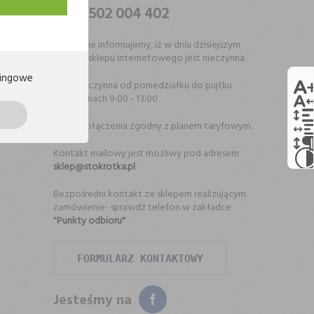
502 004 402
Uprzejmie informujemy, iż w dniu dzisiejszym
infolinia sklepu internetowego jest nieczynna.
ingowe
Infolinia czynna od poniedziałku do piątku
w godzinach 9:00 - 13:00
Koszt połączenia zgodny z planem taryfowym.
Kontakt mailowy jest możliwy pod adresem
sklep@stokrotka.pl
Bezpośredni kontakt ze sklepem realizującym
zamówienie- sprawdź telefon w zakładce
"
Punkty odbioru"
FORMULARZ KONTAKTOWY
Jesteśmy na