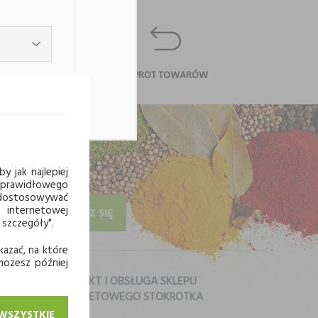
CI
ZWROT TOWARÓW
y jak najlepiej
 prawidłowego
j dostosowywać
 internetowej
ZAPISZ SIĘ
 szczegóły".
kazać, na które
 możesz później
KONTAKT I OBSŁUGA SKLEPU
INTERNETOWEGO STOKROTKA
 WSZYSTKIE