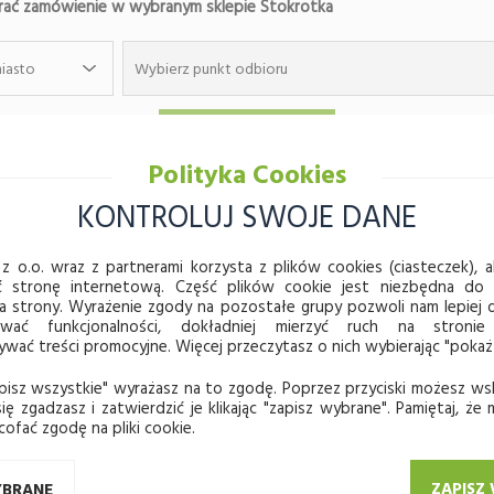
ać zamówienie w wybranym sklepie Stokrotka
iasto
Wybierz punkt odbioru
JWYŻSZA JAKOŚĆ
BEZPIECZEŃSTWO PŁATNOŚ
Polityka Cookies
KONTROLUJ SWOJE DANE
 się do
LETTER
z o.o. wraz z partnerami korzysta z plików cookies (ciasteczek), ab
ć stronę internetową. Część plików cookie jest niezbędna do
a strony. Wyrażenie zgody na pozostałe grupy pozwoli nam lepie
ować funkcjonalności, dokładniej mierzyć ruch na stronie
ać treści promocyjne. Więcej przeczytasz o nich wybierając "pokaż
pisz wszystkie" wyrażasz na to zgodę. Poprzez przyciski możesz ws
ię zgadzasz i zatwierdzić je klikając "zapisz wybrane". Pamiętaj, że
cofać zgodę na pliki cookie.
KA
STOKROTKA
wać
Tworzenie list zakupowych
ZAPISZ
YBRANE