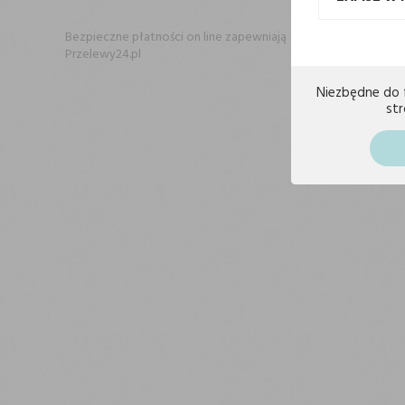
Regulamin
Regulami
Bezpieczne płatności on line zapewniają
Przelewy24.pl
Zasady sp
Alkohole
Zasady sp
Niezbędne do 
st
Formy pła
Polityka 
Spełnieni
względem 