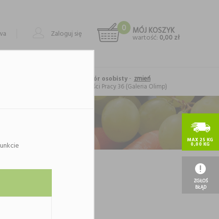
0
MÓJ KOSZYK
owa
Zaloguj się
wartość:
0,00 zł
-
zmień
Forma realizacji: odbiór osobisty
Lublin
, al. Spółdzielczości Pracy 36 (Galeria Olimp)
MAX 25 KG
unkcie
0,00 KG
ategorii.
ię.
ZGŁOŚ
BŁĄD