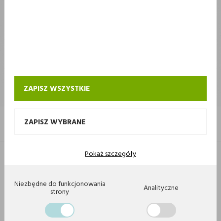
STOKROTKA
STOKROTKA
KONTAKT I OBSŁUGA SKLEPU INTERNETOWEGO STOKROTKA
ZAPISZ WSZYSTKIE
ZAPISZ WYBRANE
Pokaż szczegóły
Copyright 2020 by Stokrotka sp z o. o. Wszystkie prawa zastrzeżone.
Agencja interaktywna
[ti]
Powered by
2ClickShop
Niezbędne do funkcjonowania
Analityczne
strony