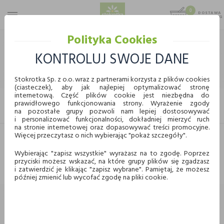
0
DOSTAWA
MAX 25 KG
0,00 KG
Polityka Cookies
STOKROTKA
WĘDLINY
WĘDLINY I KIEŁBASY PACZKOWANE
WĘDLINY W PLASTRACH
KONTROLUJ SWOJE DANE
WĘDLINY W PLASTRACH
Stokrotka Sp. z o.o. wraz z partnerami korzysta z plików cookies
(ciasteczek), aby jak najlepiej optymalizować stronę
internetową. Część plików cookie jest niezbędna do
prawidłowego funkcjonowania strony. Wyrażenie zgody
KUPUJ WYGODNIE ONLINE
FILTRUJ
na pozostałe grupy pozwoli nam lepiej dostosowywać
i personalizować funkcjonalności, dokładniej mierzyć ruch
na stronie internetowej oraz dopasowywać treści promocyjne.
Więcej przeczytasz o nich wybierając "pokaż szczegóły".
Dostawa
Odbiór w punkcie
Nie znaleziono produktów w tej kategorii.
Wybierając "zapisz wszystkie" wyrażasz na to zgodę. Poprzez
Proszę wybrać inną kategorię.
przyciski możesz wskazać, na które grupy plików się zgadzasz
Chcę odebrać zamówienie w wybranym sklepie
i zatwierdzić je klikając "zapisz wybrane". Pamiętaj, że możesz
Stokrotka
później zmienić lub wycofać zgodę na pliki cookie.
Wybierz miasto