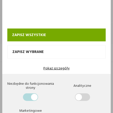
STOKROTKA
STOKROTKA
KONTAKT I OBSŁUGA SKLEPU INTERNETOWEGO STOKROTKA
ZAPISZ WSZYSTKIE
ZAPISZ WYBRANE
Pokaż szczegóły
Copyright 2020 by Stokrotka sp z o. o. Wszystkie prawa zastrzeżone.
Agencja interaktywna
[ti]
Powered by
2ClickShop
Niezbędne do funkcjonowania
Analityczne
strony
Marketingowe