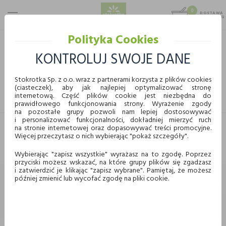
0
DOSTAWA
MAX 25 KG
0,00 KG
Polityka Cookies
STOKROTKA
ALKOHOL
WINO
KONTROLUJ SWOJE DANE
WINO
Stokrotka Sp. z o.o. wraz z partnerami korzysta z plików cookies
(ciasteczek), aby jak najlepiej optymalizować stronę
FILTRUJ
internetową. Część plików cookie jest niezbędna do
Przyjmuję do wiadomości, że sprzedaż alkoholu
prawidłowego funkcjonowania strony. Wyrażenie zgody
dokonywana jest wyłącznie osobom pełnoletnim i pod
na pozostałe grupy pozwoli nam lepiej dostosowywać
i personalizować funkcjonalności, dokładniej mierzyć ruch
warunkiem odbioru alkoholu przez osobę pełnoletnią.
na stronie internetowej oraz dopasowywać treści promocyjne.
Osoby wydające takie Towary w Placówce są uprawnione
Nie znaleziono produktów w tej kategorii.
Więcej przeczytasz o nich wybierając "pokaż szczegóły".
do żądania okazania dokumentu potwierdzającego wiek
Proszę wybrać inną kategorię.
nabywcy.
Wybierając "zapisz wszystkie" wyrażasz na to zgodę. Poprzez
przyciski możesz wskazać, na które grupy plików się zgadzasz
i zatwierdzić je klikając "zapisz wybrane". Pamiętaj, że możesz
później zmienić lub wycofać zgodę na pliki cookie.
Niniejszym oświadczam, że jestem osobą pełnoletnią.
POWRÓT