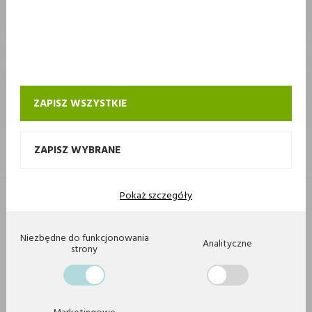
STOKROTKA
STOKROTKA
KONTAKT I OBSŁUGA SKLEPU INTERNETOWEGO STOKROTKA
ZAPISZ WSZYSTKIE
ZAPISZ WYBRANE
Pokaż szczegóły
Copyright 2020 by Stokrotka sp z o. o. Wszystkie prawa zastrzeżone.
Agencja interaktywna
[ti]
Powered by
2ClickShop
Niezbędne do funkcjonowania
Analityczne
strony
Marketingowe