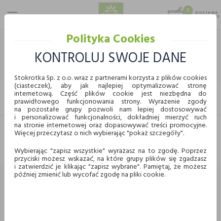
0
DOSTAWA
MAX 25 KG
0,00 KG
Polityka Cookies
STOKROTKA
ART. SPOŻYWCZE
NAPOJE
WODY
KONTROLUJ SWOJE DANE
WODY
Stokrotka Sp. z o.o. wraz z partnerami korzysta z plików cookies
(ciasteczek), aby jak najlepiej optymalizować stronę
internetową. Część plików cookie jest niezbędna do
FILTRUJ
prawidłowego funkcjonowania strony. Wyrażenie zgody
KUPUJ WYGODNIE ONLINE
na pozostałe grupy pozwoli nam lepiej dostosowywać
i personalizować funkcjonalności, dokładniej mierzyć ruch
na stronie internetowej oraz dopasowywać treści promocyjne.
Więcej przeczytasz o nich wybierając "pokaż szczegóły".
Dostawa
Odbiór w punkcie
Nie znaleziono produktów w tej kategorii.
Proszę wybrać inną kategorię.
Wybierając "zapisz wszystkie" wyrażasz na to zgodę. Poprzez
przyciski możesz wskazać, na które grupy plików się zgadzasz
Chcę odebrać zamówienie w wybranym sklepie
i zatwierdzić je klikając "zapisz wybrane". Pamiętaj, że możesz
Stokrotka
później zmienić lub wycofać zgodę na pliki cookie.
Wybierz miasto